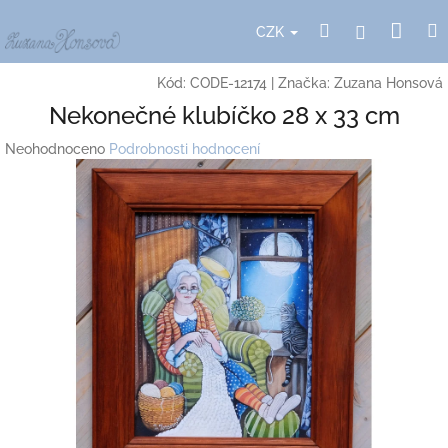
Přejít
Nák
Hledat
Přihlášení
na
CZK
obsah
koší
Kód:
CODE-12174
|
Značka:
Zuzana Honsová
Nekonečné klubíčko 28 x 33 cm
Průměrné
Neohodnoceno
Podrobnosti hodnocení
hodnocení
produktu
je
0,0
z
5
hvězdiček.