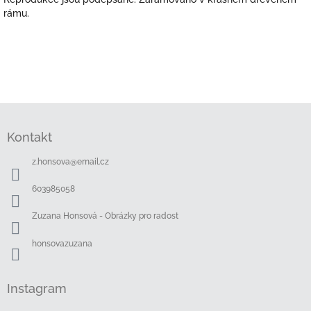
rámu.
Z
á
Kontakt
p
a
z.honsova
@
email.cz
t
í
603985058
Zuzana Honsová - Obrázky pro radost
honsovazuzana
Instagram