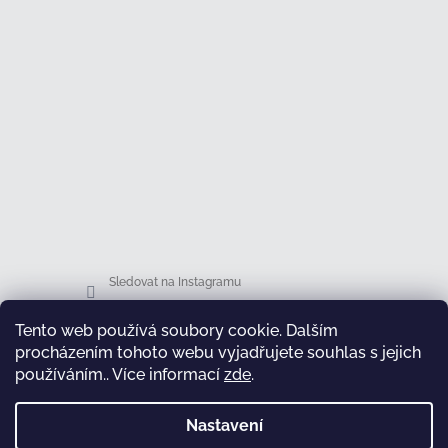
Sledovat na Instagramu
Tento web používá soubory cookie. Dalším
Facebook
procházením tohoto webu vyjadřujete souhlas s jejich
používáním.. Více informací
zde
.
Nastavení
test