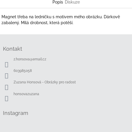
Popis
Diskuze
Magnet třeba na ledničku s motivem mého obrázku. Dárkově
zabalený. Milá drobnost, která potěší.
Z
á
Kontakt
p
a
z.honsova
@
email.cz
t
í
603985058
Zuzana Honsová - Obrázky pro radost
honsovazuzana
Instagram