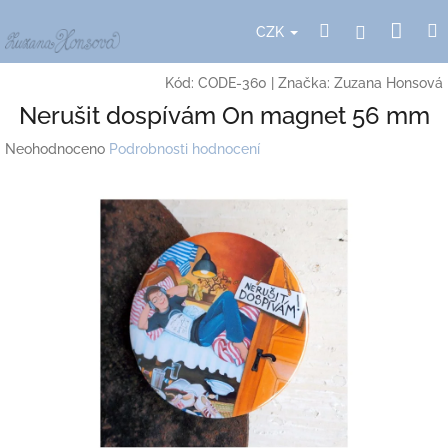
Přejít
Nák
Hledat
Přihlášení
na
CZK
obsah
koší
Kód:
CODE-360
|
Značka:
Zuzana Honsová
Nerušit dospívám On magnet 56 mm
Průměrné
Neohodnoceno
Podrobnosti hodnocení
hodnocení
produktu
je
0,0
z
5
hvězdiček.