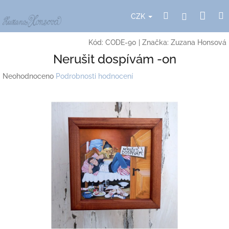
Přejít
Nák
Hledat
Přihlášení
na
CZK
obsah
koší
Kód:
CODE-90
|
Značka:
Zuzana Honsová
Nerušit dospívám -on
Průměrné
Neohodnoceno
Podrobnosti hodnocení
hodnocení
produktu
je
0,0
z
5
hvězdiček.