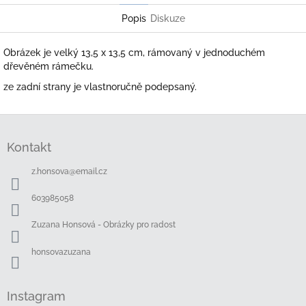
Popis
Diskuze
Obrázek je velký 13,5 x 13,5 cm, rámovaný v jednoduchém
dřevěném rámečku.
ze zadní strany je vlastnoručně podepsaný.
Z
á
Kontakt
p
a
z.honsova
@
email.cz
t
í
603985058
Zuzana Honsová - Obrázky pro radost
honsovazuzana
Instagram