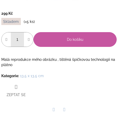
299 Kč
Měrná
Skladem
(>5 ks)
cena:
Do košíku
Malá reprodukce mého obrázku , tištěná špičkovou technologií na
plátno
Kategorie
:
13,5 x 13,5 cm
ZEPTAT SE
Twitter
Facebook