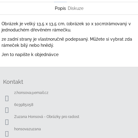
Popis
Diskuze
Obrázek je velký 13,5 x 13,5 cm, (obrázek 10 x 10cm)rámovaný v
jednoduchém dřevěném rámečku.
ze zadní strany je vlastnoručně podepsaný. Můžete si vybrat zda
rámeček bílý nebo hnědý.
Jen to napište k objednávce
Z
á
Kontakt
p
a
z.honsova
@
email.cz
t
í
603985058
Zuzana Honsová - Obrázky pro radost
honsovazuzana