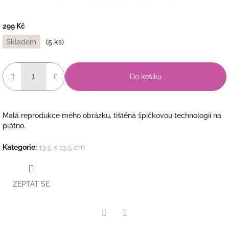
299 Kč
Měrná
Skladem
(5 ks)
cena:
Do košíku
Malá reprodukce mého obrázku, tištěná špičkovou technologií na
plátno.
Kategorie
:
13,5 x 13,5 cm
ZEPTAT SE
Twitter
Facebook