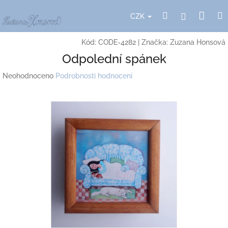
Přejít
Nák
Hledat
Přihlášení
na
CZK
obsah
koší
Kód:
CODE-4282
|
Značka:
Zuzana Honsová
Odpolední spánek
Průměrné
Neohodnoceno
Podrobnosti hodnocení
hodnocení
produktu
je
0,0
z
5
hvězdiček.