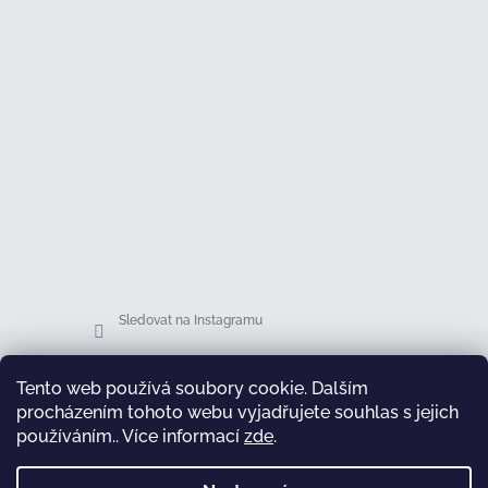
Sledovat na Instagramu
Facebook
Tento web používá soubory cookie. Dalším
procházením tohoto webu vyjadřujete souhlas s jejich
Honsová shop
používáním.. Více informací
zde
.