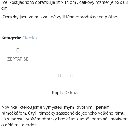
velikost jednoho obrázku je 15 x 15 cm , celkový rozměr je 19 x 68
cm
Obrázky jsou velmi kvalitně vytištěné reprodukce na plátně.
Kategorie
:
Okénka
ZEPTAT SE
Twitter
Facebook
Popis
Diskuze
Novinka kterou jsme vymysleli mým "dvorním " panem
rámečkářem. Čtyři rámečky zasazené do jednoho velkého rámu.
Já s radostí vybírám obrázky hodící se k sobě barevně i motivem
a dělá mi to radost.