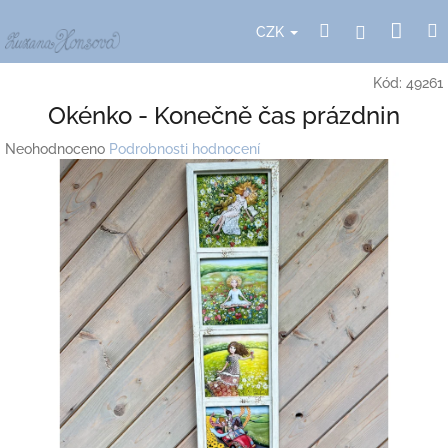
Přejít
Nák
Hledat
Přihlášení
na
CZK
obsah
koší
Kód:
49261
Okénko - Konečně čas prázdnin
Průměrné
Neohodnoceno
Podrobnosti hodnocení
hodnocení
produktu
je
0,0
z
5
hvězdiček.