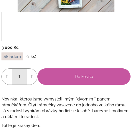
3 000 Kč
Měrná
Skladem
(1 ks)
cena:
Do košíku
Novinka kterou jsme vymysleli mým "dvorním " panem
rámečkářem. Čtyři rámečky zasazené do jednoho velkého rámu.
Já s radostí vybírám obrázky hodící se k sobě barevně i motivem
a dělá mi to radost.
Tohle je krásný den..