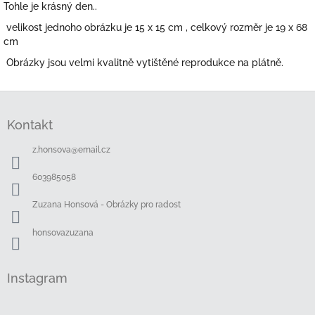
Tohle je krásný den..
velikost jednoho obrázku je 15 x 15 cm , celkový rozměr je 19 x 68
cm
Obrázky jsou velmi kvalitně vytištěné reprodukce na plátně.
Z
á
Kontakt
p
a
z.honsova
@
email.cz
t
í
603985058
Zuzana Honsová - Obrázky pro radost
honsovazuzana
Instagram