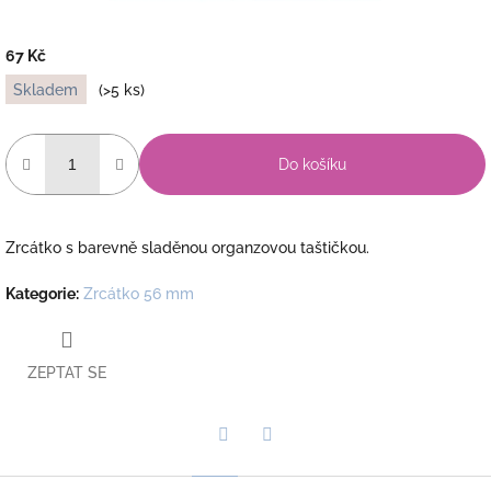
67 Kč
Měrná
Skladem
(>5 ks)
cena:
Do košíku
Zrcátko s barevně sladěnou organzovou taštičkou.
Kategorie
:
Zrcátko 56 mm
ZEPTAT SE
Twitter
Facebook