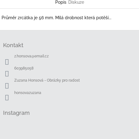
Popis
Diskuze
Průměr zrcátka je 56 mm. Milá drobnost která potěší...
Z
á
Kontakt
p
a
z.honsova
@
email.cz
t
í
603985058
Zuzana Honsová - Obrázky pro radost
honsovazuzana
Instagram