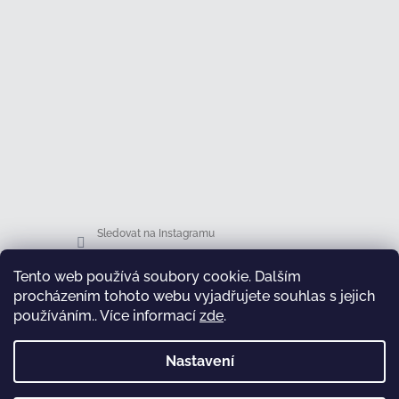
Sledovat na Instagramu
Tento web používá soubory cookie. Dalším
Facebook
procházením tohoto webu vyjadřujete souhlas s jejich
používáním.. Více informací
zde
.
Nastavení
test