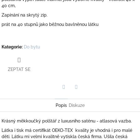
40 cm,
Zapínání na skrytý zip.
prát na 40 stupnů jako běžnou bavlněnou látku
Kategorie
:
Do bytu
ZEPTAT SE
Twitter
Facebook
Popis
Diskuze
Krásný měkkoučký polštář z luxusního saténu - atlasová vazba.
Látka i tisk má certifikát OEKO-TEX kvality je vhodná i pro malé
děti. Látku mi velmi kvalitně vytiskla česká firma. Ušila česká