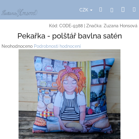
Přejít
Nák
Hledat
Přihlášení
na
CZK
obsah
koší
Kód:
CODE-9388
|
Značka:
Zuzana Honsová
Pekařka - polštář bavlna satén
Průměrné
Neohodnoceno
Podrobnosti hodnocení
hodnocení
produktu
je
0,0
z
5
hvězdiček.