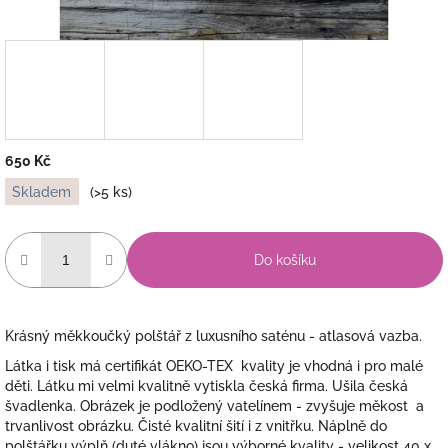
650 Kč
Měrná
Skladem
(>5 ks)
cena:
Do košíku
Krásný měkkoučký polštář z luxusního saténu - atlasová vazba.
Látka i tisk má certifikát OEKO-TEX kvality je vhodná i pro malé
děti. Látku mi velmi kvalitně vytiskla česká firma. Ušila česká
švadlenka. Obrázek je podložený vatelínem - zvyšuje měkost a
trvanlivost obrázku. Čisté kvalitní šití i z vnitřku. Náplně do
polštářku výplň (duté vlákno) jsou výborné kvality - velikost 40 x