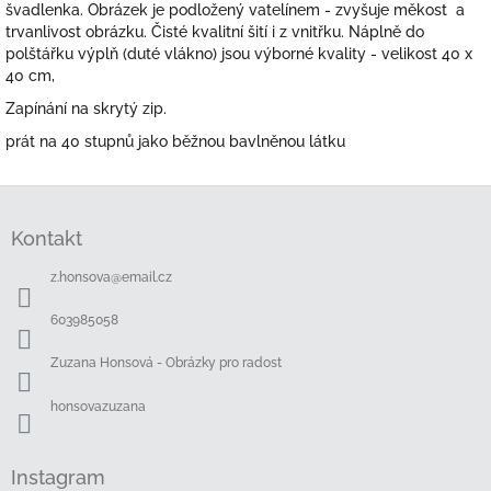
švadlenka. Obrázek je podložený vatelínem - zvyšuje měkost a
trvanlivost obrázku. Čisté kvalitní šití i z vnitřku. Náplně do
polštářku výplň (duté vlákno) jsou výborné kvality - velikost 40 x
40 cm,
Zapínání na skrytý zip.
prát na 40 stupnů jako běžnou bavlněnou látku
Z
á
Kontakt
p
a
z.honsova
@
email.cz
t
í
603985058
Zuzana Honsová - Obrázky pro radost
honsovazuzana
Instagram