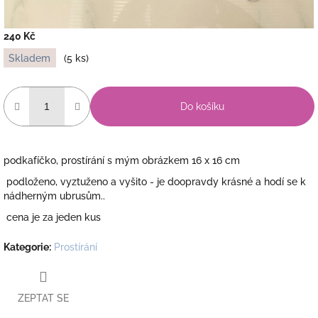
240 Kč
Měrná
Skladem
(5 ks)
cena:
Do košíku
podkafíčko, prostírání s mým obrázkem 16 x 16 cm
podloženo, vyztuženo a vyšito - je doopravdy krásné a hodí se k
nádherným ubrusům..
cena je za jeden kus
Kategorie
:
Prostírání
ZEPTAT SE