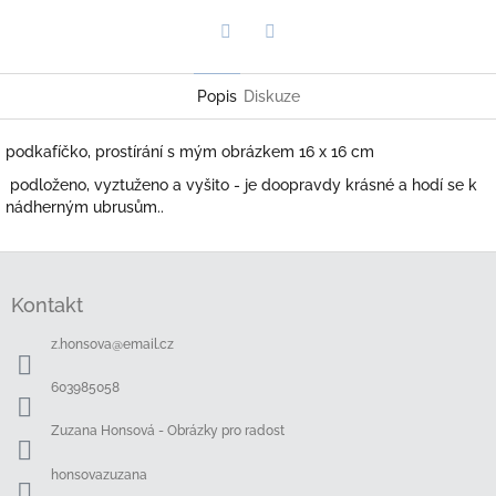
Twitter
Facebook
Popis
Diskuze
podkafíčko, prostírání s mým obrázkem 16 x 16 cm
podloženo, vyztuženo a vyšito - je doopravdy krásné a hodí se k
nádherným ubrusům..
Z
á
Kontakt
p
a
z.honsova
@
email.cz
t
í
603985058
Zuzana Honsová - Obrázky pro radost
honsovazuzana