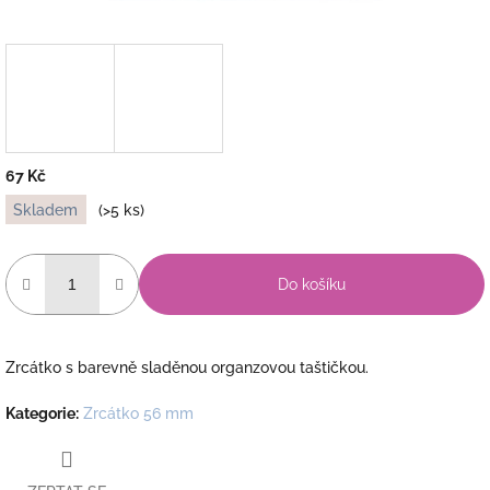
67 Kč
Měrná
Skladem
(>5 ks)
cena:
Do košíku
Zrcátko s barevně sladěnou organzovou taštičkou.
Kategorie
:
Zrcátko 56 mm