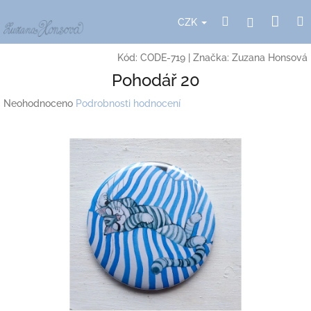
Přejít
Nák
Hledat
Přihlášení
na
CZK
obsah
koší
Kód:
CODE-719
|
Značka:
Zuzana Honsová
Pohodář 20
Průměrné
Neohodnoceno
Podrobnosti hodnocení
hodnocení
produktu
je
0,0
z
5
hvězdiček.