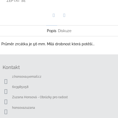
ZEPTAT SE
Twitter
Facebook
Popis
Diskuze
Průměr zrcátka je 56 mm. Milá drobnost která potěší...
Z
á
Kontakt
p
a
z.honsova
@
email.cz
t
í
603985058
Zuzana Honsová - Obrázky pro radost
honsovazuzana