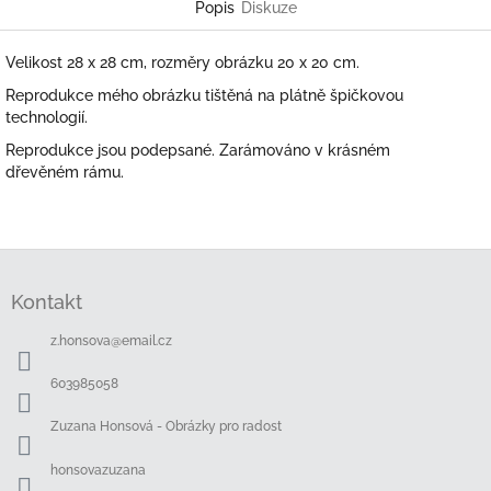
Popis
Diskuze
Velikost 28 x 28 cm, rozměry obrázku 20 x 20 cm.
Reprodukce mého obrázku tištěná na plátně špičkovou
technologií.
Reprodukce jsou podepsané. Zarámováno v krásném
dřevěném rámu.
Z
á
Kontakt
p
a
z.honsova
@
email.cz
t
í
603985058
Zuzana Honsová - Obrázky pro radost
honsovazuzana