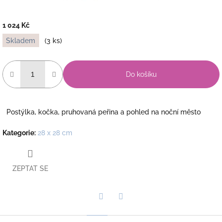
1 024 Kč
Měrná
Skladem
(3 ks)
cena:
Do košíku
Postýlka, kočka, pruhovaná peřina a pohled na noční město
Kategorie
:
28 x 28 cm
ZEPTAT SE
Twitter
Facebook