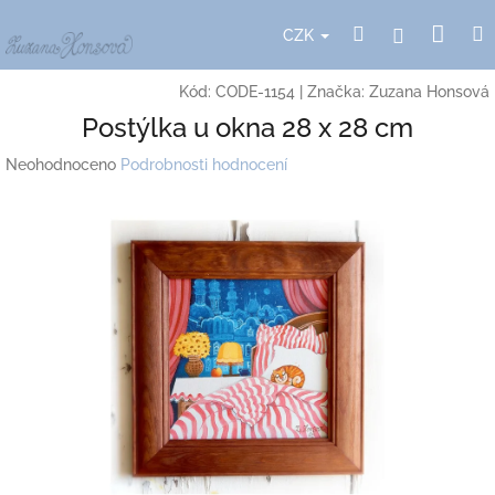
Přejít
Nák
Hledat
Přihlášení
na
CZK
obsah
koší
Kód:
CODE-1154
|
Značka:
Zuzana Honsová
Postýlka u okna 28 x 28 cm
Průměrné
Neohodnoceno
Podrobnosti hodnocení
hodnocení
produktu
je
0,0
z
5
hvězdiček.