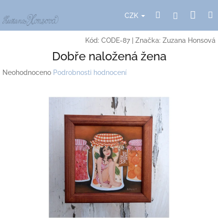
Přejít
Nák
Hledat
Přihlášení
na
CZK
obsah
koší
Kód:
CODE-87
|
Značka:
Zuzana Honsová
Dobře naložená žena
Průměrné
Neohodnoceno
Podrobnosti hodnocení
hodnocení
produktu
je
0,0
z
5
hvězdiček.