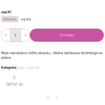
299 Kč
Měrná
Skladem
(>5 ks)
cena:
Do košíku
Malá reprodukce mého obrázku , tištěná špičkovou technologií na
plátno
Kategorie
:
13,5 x 13,5 cm
ZEPTAT SE
Twitter
Facebook