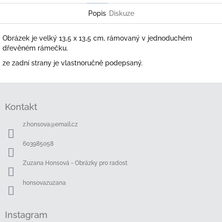
Popis
Diskuze
Obrázek je velký 13,5 x 13,5 cm, rámovaný v jednoduchém
dřevěném rámečku.
ze zadní strany je vlastnoručně podepsaný.
Z
á
Kontakt
p
a
z.honsova
@
email.cz
t
í
603985058
Zuzana Honsová - Obrázky pro radost
honsovazuzana
Instagram