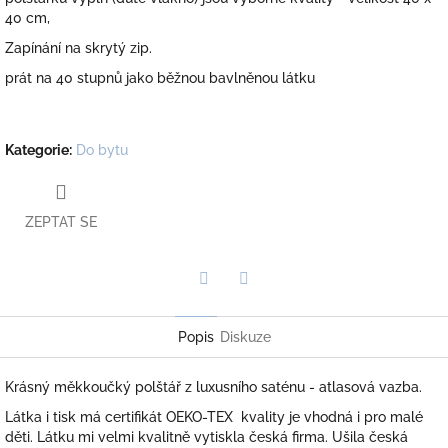
40 cm,
Zapínání na skrytý zip.
prát na 40 stupnů jako běžnou bavlněnou látku
Kategorie
:
Do bytu
ZEPTAT SE
Twitter
Facebook
Popis
Diskuze
Krásný měkkoučký polštář z luxusního saténu - atlasová vazba.
Látka i tisk má certifikát OEKO-TEX kvality je vhodná i pro malé
děti. Látku mi velmi kvalitně vytiskla česká firma. Ušila česká