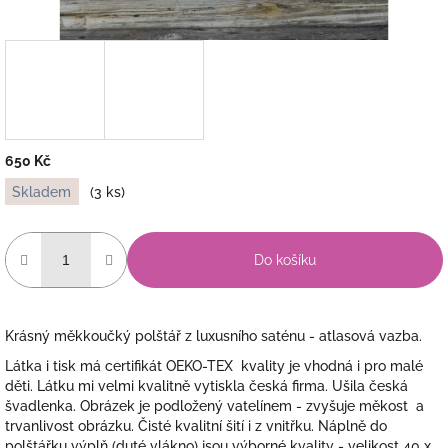
650 Kč
Měrná
Skladem
(3 ks)
cena:
Do košíku
Krásný měkkoučký polštář z luxusního saténu - atlasová vazba.
Látka i tisk má certifikát OEKO-TEX kvality je vhodná i pro malé
děti. Látku mi velmi kvalitně vytiskla česká firma. Ušila česká
švadlenka. Obrázek je podložený vatelínem - zvyšuje měkost a
trvanlivost obrázku. Čisté kvalitní šití i z vnitřku. Náplně do
polštářku výplň (duté vlákno) jsou výborné kvality - velikost 40 x