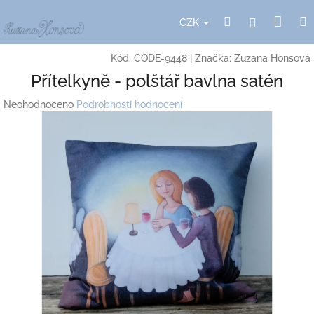
Přejít
Nák
Hledat
Přihlášení
na
CZK
obsah
koší
Kód:
CODE-9448
|
Značka:
Zuzana Honsová
Přítelkyně - polštář bavlna satén
Průměrné
Neohodnoceno
Podrobnosti hodnocení
hodnocení
produktu
je
0,0
z
5
hvězdiček.