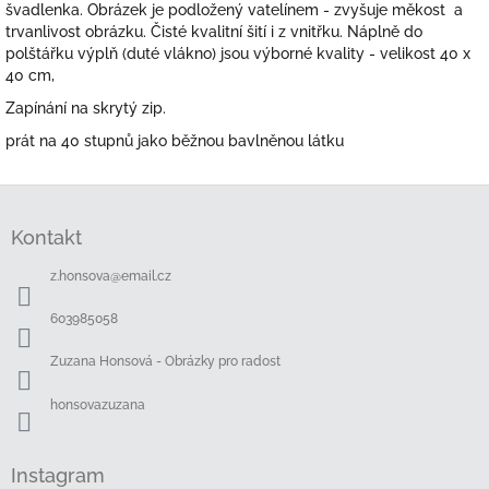
švadlenka. Obrázek je podložený vatelínem - zvyšuje měkost a
trvanlivost obrázku. Čisté kvalitní šití i z vnitřku. Náplně do
polštářku výplň (duté vlákno) jsou výborné kvality - velikost 40 x
40 cm,
Zapínání na skrytý zip.
prát na 40 stupnů jako běžnou bavlněnou látku
Z
á
Kontakt
p
a
z.honsova
@
email.cz
t
í
603985058
Zuzana Honsová - Obrázky pro radost
honsovazuzana
Instagram