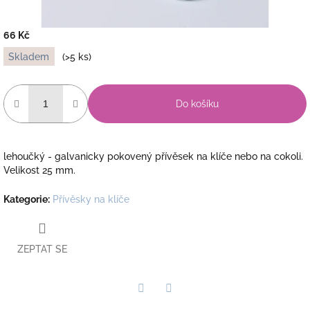
66 Kč
Měrná
Skladem
(>5 ks)
cena:
Do košíku
lehoučký - galvanicky pokovený přívěsek na klíče nebo na cokoli.
Velikost 25 mm.
Kategorie
:
Přívěsky na klíče
ZEPTAT SE
Twitter
Facebook