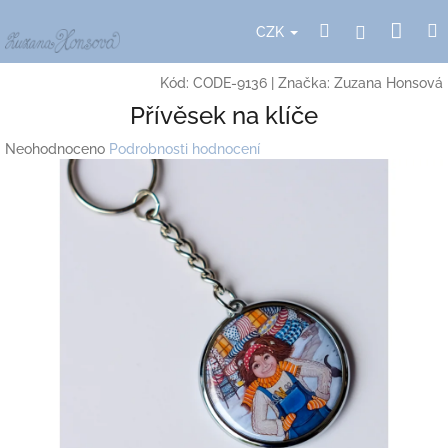
Přejít
Nák
Hledat
Přihlášení
na
CZK
obsah
koší
Kód:
CODE-9136
|
Značka:
Zuzana Honsová
Přívěsek na klíče
Průměrné
Neohodnoceno
Podrobnosti hodnocení
hodnocení
produktu
je
0,0
z
5
hvězdiček.