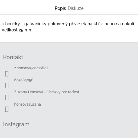
Popis
Diskuze
lehoučký - galvanicky pokovený přívěsek na klíče nebo na cokoli.
Velikost 25 mm.
Z
á
Kontakt
p
a
z.honsova
@
email.cz
t
í
603985058
Zuzana Honsová - Obrázky pro radost
honsovazuzana
Instagram