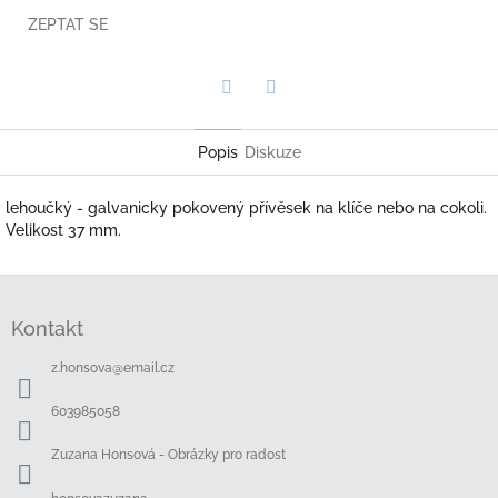
ZEPTAT SE
Twitter
Facebook
Popis
Diskuze
lehoučký - galvanicky pokovený přívěsek na klíče nebo na cokoli.
Velikost 37 mm.
Z
á
Kontakt
p
a
z.honsova
@
email.cz
t
í
603985058
Zuzana Honsová - Obrázky pro radost