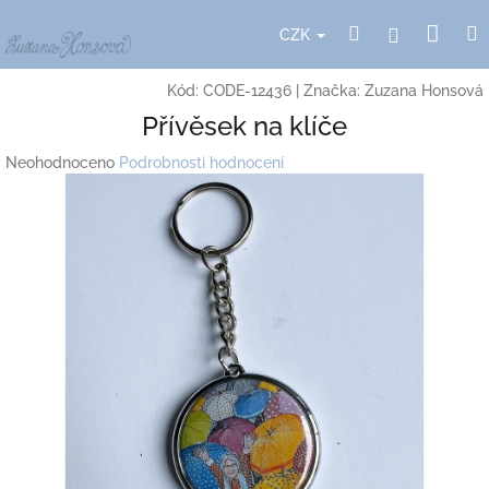
Přejít
Nák
Hledat
Přihlášení
na
CZK
obsah
koší
Kód:
CODE-12436
|
Značka:
Zuzana Honsová
Přívěsek na klíče
Průměrné
Neohodnoceno
Podrobnosti hodnocení
hodnocení
produktu
je
0,0
z
5
hvězdiček.