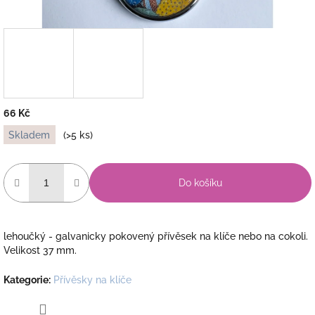
66 Kč
Měrná
Skladem
(>5 ks)
cena:
Do košíku
lehoučký - galvanicky pokovený přívěsek na klíče nebo na cokoli.
Velikost 37 mm.
Kategorie
:
Přívěsky na klíče