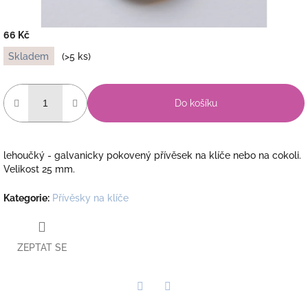
66 Kč
Měrná
Skladem
(>5 ks)
cena:
Do košíku
lehoučký - galvanicky pokovený přívěsek na klíče nebo na cokoli.
Velikost 25 mm.
Kategorie
:
Přívěsky na klíče
ZEPTAT SE
Twitter
Facebook