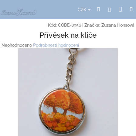
Přejít
Nák
Hledat
Přihlášení
na
CZK
obsah
koší
Kód:
CODE-8956
|
Značka:
Zuzana Honsová
Přívěsek na klíče
Průměrné
Neohodnoceno
Podrobnosti hodnocení
hodnocení
produktu
je
0,0
z
5
hvězdiček.