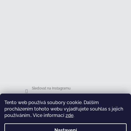
Sledovat na Instagramu
Tento web používá soubory cookie. Dalším
Facebook
procházením tohoto webu vyjadřujete souhlas s jejich
používáním.. Více informací
zde
.
Nastavení
test