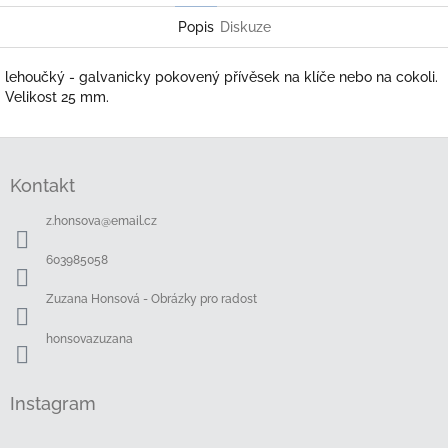
Popis
Diskuze
lehoučký - galvanicky pokovený přívěsek na klíče nebo na cokoli.
Velikost 25 mm.
Z
á
Kontakt
p
a
z.honsova
@
email.cz
t
í
603985058
Zuzana Honsová - Obrázky pro radost
honsovazuzana
Instagram