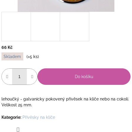
66 Kč
Měrná
Skladem
(>5 ks)
cena:
Do košíku
lehoučký - galvanicky pokovený přívěsek na klíče nebo na cokoli.
Velikost 25 mm.
Kategorie
:
Přívěsky na klíče