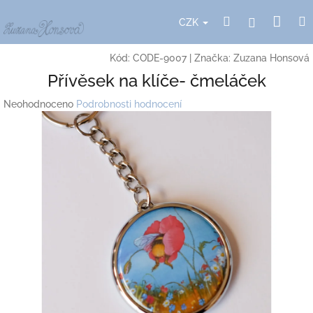
Přejít
Nák
Hledat
Přihlášení
na
CZK
obsah
koší
Kód:
CODE-9007
|
Značka:
Zuzana Honsová
Přívěsek na klíče- čmeláček
Průměrné
Neohodnoceno
Podrobnosti hodnocení
hodnocení
produktu
je
0,0
z
5
hvězdiček.