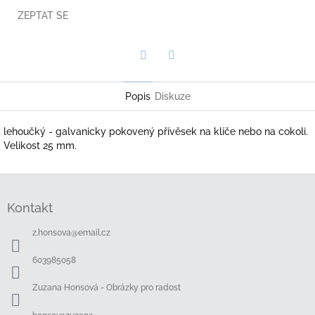
ZEPTAT SE
Twitter
Facebook
Popis
Diskuze
lehoučký - galvanicky pokovený přívěsek na klíče nebo na cokoli.
Velikost 25 mm.
Z
á
Kontakt
p
a
z.honsova
@
email.cz
t
í
603985058
Zuzana Honsová - Obrázky pro radost