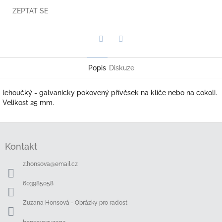
ZEPTAT SE
Twitter
Facebook
Popis
Diskuze
lehoučký - galvanicky pokovený přívěsek na klíče nebo na cokoli.
Velikost 25 mm.
Z
á
Kontakt
p
a
z.honsova
@
email.cz
t
í
603985058
Zuzana Honsová - Obrázky pro radost