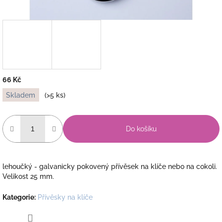
66 Kč
Měrná
Skladem
(>5 ks)
cena:
Do košíku
lehoučký - galvanicky pokovený přívěsek na klíče nebo na cokoli.
Velikost 25 mm.
Kategorie
:
Přívěsky na klíče