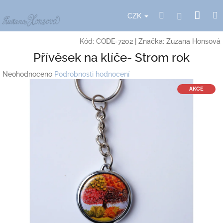
Přejít
Nák
Hledat
Přihlášení
na
CZK
obsah
koší
Kód:
CODE-7202
|
Značka:
Zuzana Honsová
Přívěsek na klíče- Strom rok
Průměrné
Neohodnoceno
Podrobnosti hodnocení
hodnocení
AKCE
produktu
je
0,0
z
5
hvězdiček.