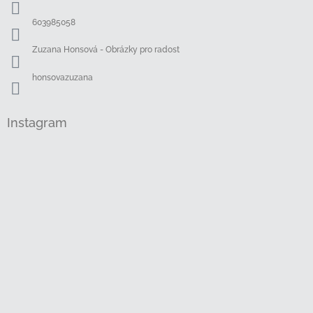
t
í
603985058
Zuzana Honsová - Obrázky pro radost
honsovazuzana
Instagram