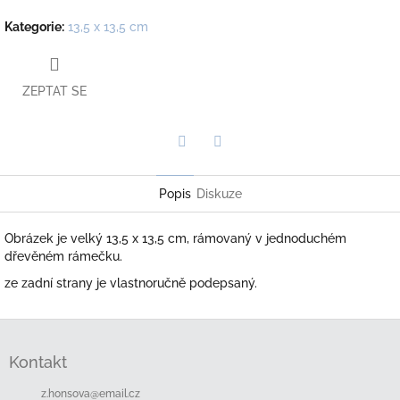
Kategorie
:
13,5 x 13,5 cm
ZEPTAT SE
Twitter
Facebook
Popis
Diskuze
Obrázek je velký 13,5 x 13,5 cm, rámovaný v jednoduchém
dřevěném rámečku.
ze zadní strany je vlastnoručně podepsaný.
Z
á
Kontakt
p
a
z.honsova
@
email.cz