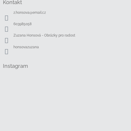
Kontakt
p
a
z.honsova
@
email.cz
t
í
603985058
Zuzana Honsová - Obrázky pro radost
honsovazuzana
Instagram