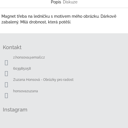
Popis
Diskuze
Magnet třeba na ledničku s motivem mého obrázku. Dárkově
zabalený. Milá drobnost, která potěší.
Z
á
Kontakt
p
a
z.honsova
@
email.cz
t
í
603985058
Zuzana Honsová - Obrázky pro radost
honsovazuzana
Instagram