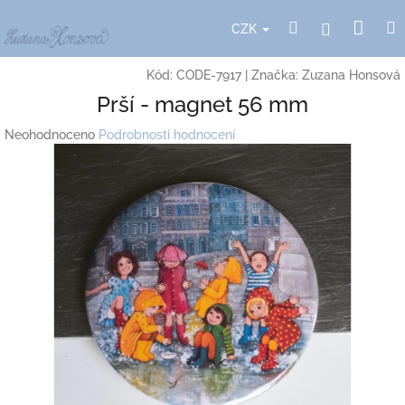
Přejít
Nák
Hledat
Přihlášení
na
CZK
obsah
koší
Kód:
CODE-7917
|
Značka:
Zuzana Honsová
Prší - magnet 56 mm
Průměrné
Neohodnoceno
Podrobnosti hodnocení
hodnocení
produktu
je
0,0
z
5
hvězdiček.