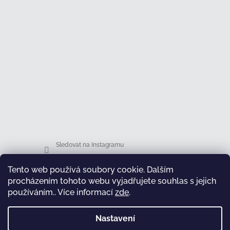
Sledovat na Instagramu
Tento web používá soubory cookie. Dalším
Facebook
procházením tohoto webu vyjadřujete souhlas s jejich
používáním.. Více informací
zde
.
Nastavení
test