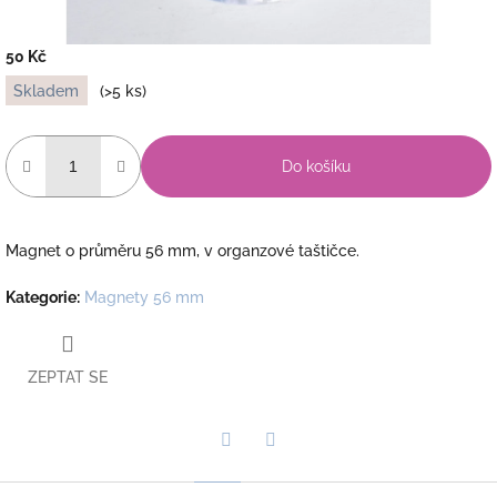
50 Kč
Měrná
Skladem
(>5 ks)
cena:
Do košíku
Magnet o průměru 56 mm, v organzové taštičce.
Kategorie
:
Magnety 56 mm
ZEPTAT SE
Twitter
Facebook