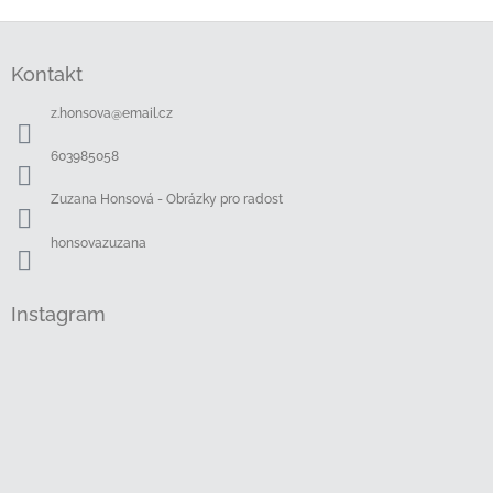
Z
á
Kontakt
p
a
z.honsova
@
email.cz
t
í
603985058
Zuzana Honsová - Obrázky pro radost
honsovazuzana
Instagram