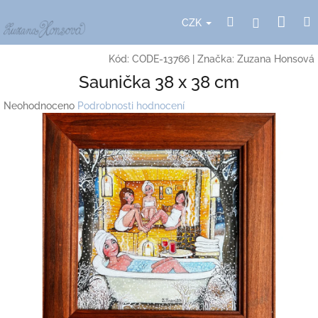
Přejít
Nák
Hledat
Přihlášení
na
CZK
obsah
koší
Kód:
CODE-13766
|
Značka:
Zuzana Honsová
Saunička 38 x 38 cm
Průměrné
Neohodnoceno
Podrobnosti hodnocení
hodnocení
produktu
je
0,0
z
5
hvězdiček.