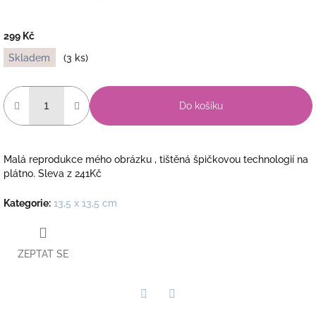
299 Kč
Měrná
Skladem
(3 ks)
cena:
Do košíku
Malá reprodukce mého obrázku , tištěná špičkovou technologií na
plátno. Sleva z 241Kč
Kategorie
:
13,5 x 13,5 cm
ZEPTAT SE
Twitter
Facebook