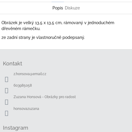
Popis
Diskuze
Obrázek je velký 13,5 x 13,5 cm, rámovaný v jednoduchém
dřevěném rámečku.
ze zadní strany je vlastnoručně podepsaný.
Z
á
Kontakt
p
a
z.honsova
@
email.cz
t
í
603985058
Zuzana Honsová - Obrázky pro radost
honsovazuzana
Instagram