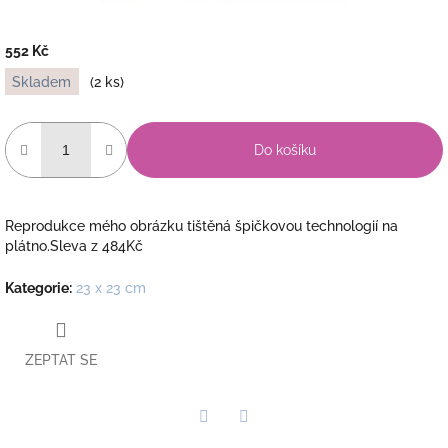
552 Kč
Měrná
Skladem
(2 ks)
cena:
Do košíku
Reprodukce mého obrázku tištěná špičkovou technologií na
plátno.Sleva z 484Kč
Kategorie
:
23 x 23 cm
ZEPTAT SE
Twitter
Facebook