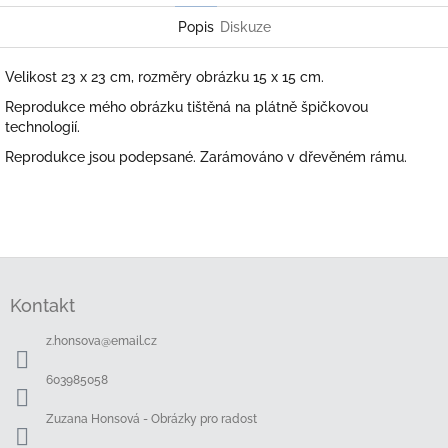
Popis
Diskuze
Velikost 23 x 23 cm, rozměry obrázku 15 x 15 cm.
Reprodukce mého obrázku tištěná na plátně špičkovou
technologií.
Reprodukce jsou podepsané. Zarámováno v dřevěném rámu.
Z
á
Kontakt
p
a
z.honsova
@
email.cz
t
í
603985058
Zuzana Honsová - Obrázky pro radost