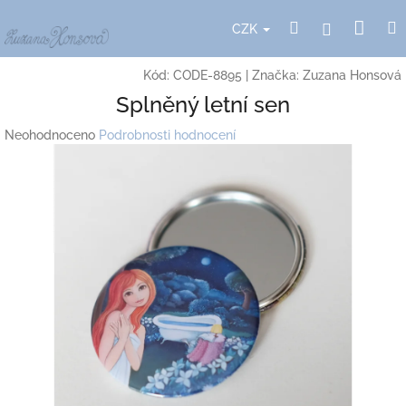
Přejít
Nák
Hledat
Přihlášení
na
CZK
obsah
koší
Kód:
CODE-8895
|
Značka:
Zuzana Honsová
Splněný letní sen
Průměrné
Neohodnoceno
Podrobnosti hodnocení
hodnocení
produktu
je
0,0
z
5
hvězdiček.