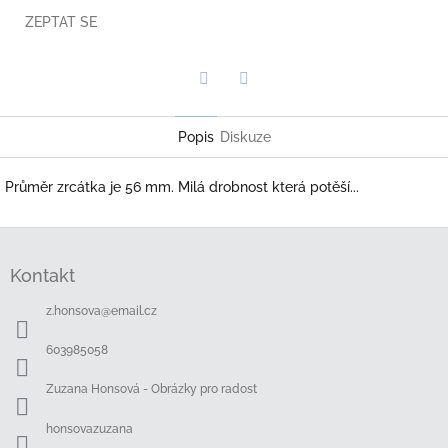
ZEPTAT SE
Twitter
Facebook
Popis
Diskuze
Průměr zrcátka je 56 mm. Milá drobnost která potěší...
Z
á
Kontakt
p
a
z.honsova
@
email.cz
t
í
603985058
Zuzana Honsová - Obrázky pro radost
honsovazuzana