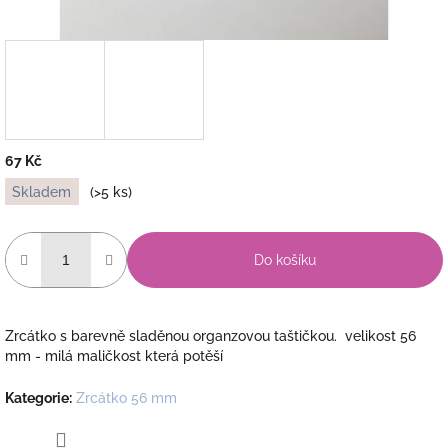
67 Kč
Měrná
Skladem
(>5 ks)
cena:
Do košíku
Zrcátko s barevně sladěnou organzovou taštičkou. velikost 56
mm - milá maličkost která potěší
Kategorie
:
Zrcátko 56 mm