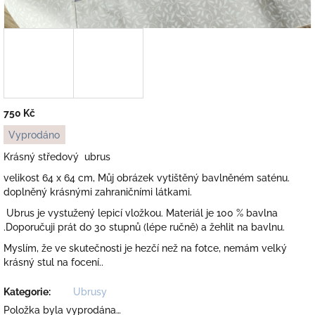
750 Kč
Měrná
Vyprodáno
cena:
Krásný středový ubrus
velikost 64 x 64 cm, Můj obrázek vytištěný bavlněném saténu.
doplněný krásnými zahraničními látkami.
Ubrus je
vystužený lepicí vložkou. Materiál je 100 % bavlna
.Doporučuji prát do 30 stupnů (lépe ručně) a žehlit na bavlnu.
Myslím, že ve skutečnosti je hezčí než na fotce, nemám velký
krásný stul na focení..
Kategorie
:
Ubrusy
Položka byla vyprodána…