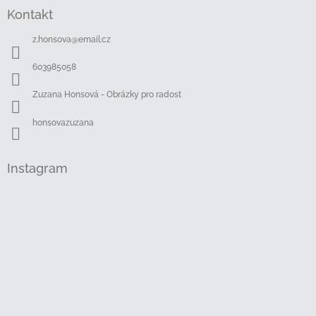
á
Kontakt
p
a
z.honsova
@
email.cz
t
í
603985058
Zuzana Honsová - Obrázky pro radost
honsovazuzana
Instagram