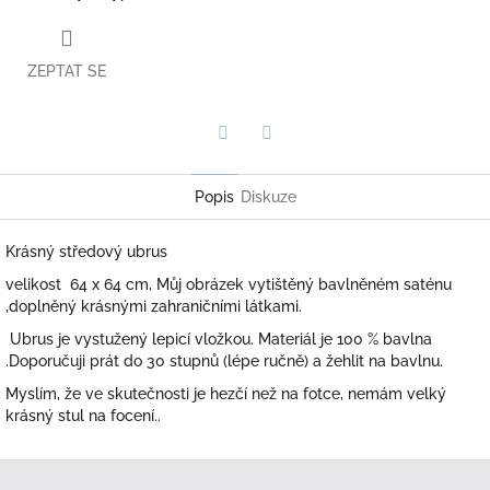
ZEPTAT SE
Twitter
Facebook
Popis
Diskuze
Krásný středový ubrus
velikost 64 x 64 cm, Můj obrázek vytištěný bavlněném saténu
,doplněný krásnými zahraničními látkami.
Ubrus je
vystužený lepicí vložkou. Materiál je 100 % bavlna
.Doporučuji prát do 30 stupnů (lépe ručně) a žehlit na bavlnu.
Myslím, že ve skutečnosti je hezčí než na fotce, nemám velký
krásný stul na focení..
Z