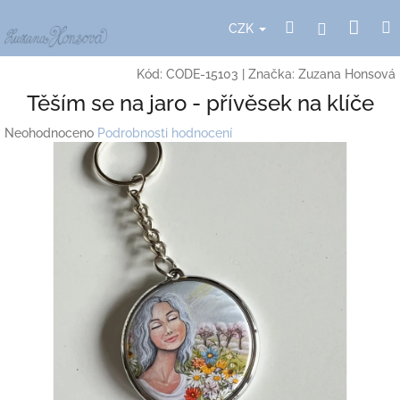
Přejít
Nák
Hledat
Přihlášení
na
CZK
obsah
koší
Kód:
CODE-15103
|
Značka:
Zuzana Honsová
Těším se na jaro - přívěsek na klíče
Průměrné
Neohodnoceno
Podrobnosti hodnocení
hodnocení
produktu
je
0,0
z
5
hvězdiček.