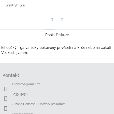
ZEPTAT SE
Twitter
Facebook
Popis
Diskuze
lehoučký - galvanicky pokovený přívěsek na klíče nebo na cokoli.
Velikost 37 mm.
Z
á
Kontakt
p
a
z.honsova
@
email.cz
t
í
603985058
Zuzana Honsová - Obrázky pro radost