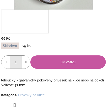
66 Kč
Měrná
Skladem
(>5 ks)
cena:
Do košíku
lehoučký - galvanicky pokovený přívěsek na klíče nebo na cokoli.
Velikost 37 mm.
Kategorie
:
Přívěsky na klíče