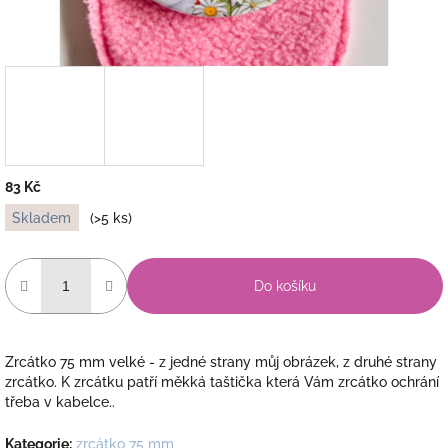
83 Kč
Měrná
Skladem
(>5 ks)
cena:
Do košíku
Zrcátko 75 mm velké - z jedné strany můj obrázek, z druhé strany
zrcátko. K zrcátku patří měkká taštička která Vám zrcátko ochrání
třeba v kabelce..
Kategorie
:
zrcátko 75 mm