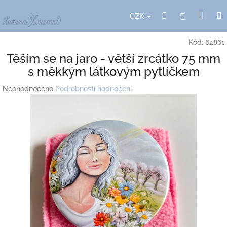
Přejít
Nák
Hledat
Přihlášení
na
CZK
obsah
koší
Kód:
64861
Těším se na jaro - větší zrcátko 75 mm
s měkkým látkovým pytlíčkem
Průměrné
Neohodnoceno
Podrobnosti hodnocení
hodnocení
produktu
je
0,0
z
5
hvězdiček.