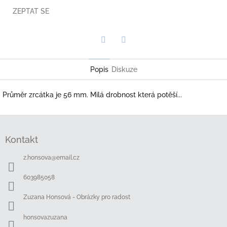
ZEPTAT SE
Twitter
Facebook
Popis
Diskuze
Průměr zrcátka je 56 mm. Milá drobnost která potěší...
Z
á
Kontakt
p
a
z.honsova
@
email.cz
t
í
603985058
Zuzana Honsová - Obrázky pro radost
honsovazuzana