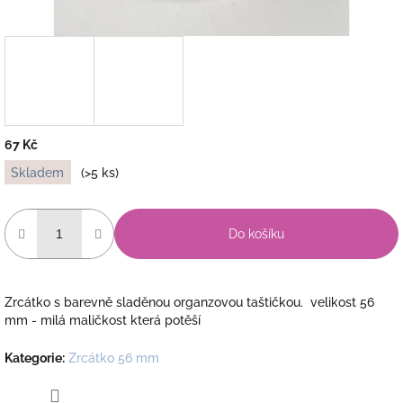
67 Kč
Měrná
Skladem
(>5 ks)
cena:
Do košíku
Zrcátko s barevně sladěnou organzovou taštičkou. velikost 56
mm - milá maličkost která potěší
Kategorie
:
Zrcátko 56 mm