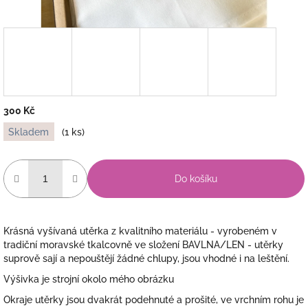
300 Kč
Měrná
Skladem
(1 ks)
cena:
Do košíku
Krásná vyšívaná utěrka z kvalitního materiálu - vyrobeném v
tradiční moravské tkalcovně ve složení BAVLNA/LEN - utěrky
suprově sají a nepouštějí žádné chlupy, jsou vhodné i na leštění.
Výšivka je strojní okolo mého obrázku
Okraje utěrky jsou dvakrát podehnuté a prošité, ve vrchním rohu je