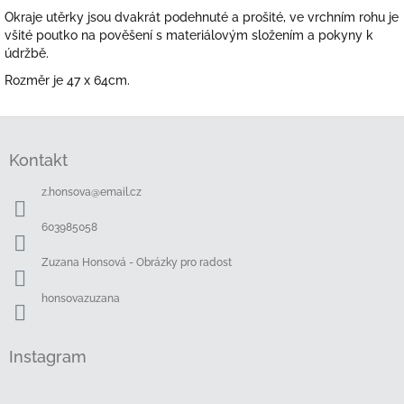
Okraje utěrky jsou dvakrát podehnuté a prošité, ve vrchním rohu je
všité poutko na pověšení s materiálovým složením a pokyny k
údržbě.
Rozměr je 47 x 64cm.
Z
á
Kontakt
p
a
z.honsova
@
email.cz
t
í
603985058
Zuzana Honsová - Obrázky pro radost
honsovazuzana
Instagram