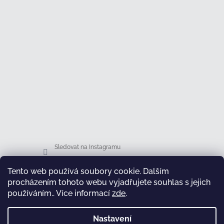
Sledovat na Instagramu
Tento web používá soubory cookie. Dalším
Facebook
procházením tohoto webu vyjadřujete souhlas s jejich
používáním.. Více informací
zde
.
Nastavení
test