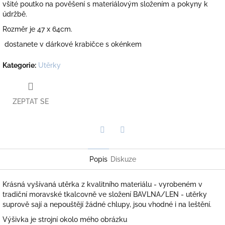
všité poutko na pověšení s materiálovým složením a pokyny k
údržbě.
Rozměr je 47 x 64cm.
dostanete v dárkové krabičce s okénkem
Kategorie
:
Utěrky
ZEPTAT SE
Twitter
Facebook
Popis
Diskuze
Krásná vyšívaná utěrka z kvalitního materiálu - vyrobeném v
tradiční moravské tkalcovně ve složení BAVLNA/LEN - utěrky
suprově sají a nepouštějí žádné chlupy, jsou vhodné i na leštění.
Výšivka je strojní okolo mého obrázku