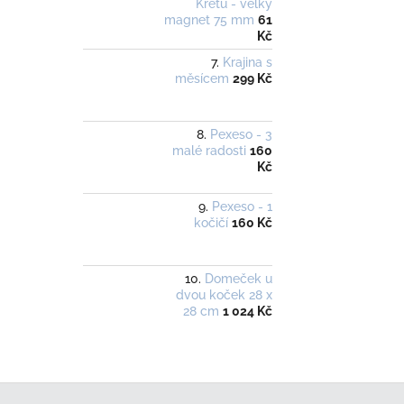
Krétu - velký
magnet 75 mm
61
Kč
Krajina s
měsícem
299 Kč
Pexeso - 3
malé radosti
160
Kč
Pexeso - 1
kočičí
160 Kč
Domeček u
dvou koček 28 x
28 cm
1 024 Kč
Z