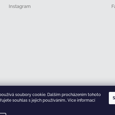
Instagram
F
používá soubory cookie. Dalším procházením tohoto
Sledovat na Instagramu
S
ujete souhlas s jejich používáním.. Více informací
test