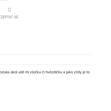
ZEPTAT SE
book
stala úkol ušít mi vločku či hvězdičku a jako vždy je to