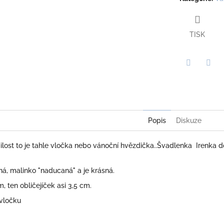
TISK
Twitter
Face
Popis
Diskuze
ilost to je tahle vločka nebo vánoční hvězdička..Švadlenka Irenka do
aná, malinko "naducaná" a je krásná.
, ten obličejíček asi 3,5 cm.
 vločku