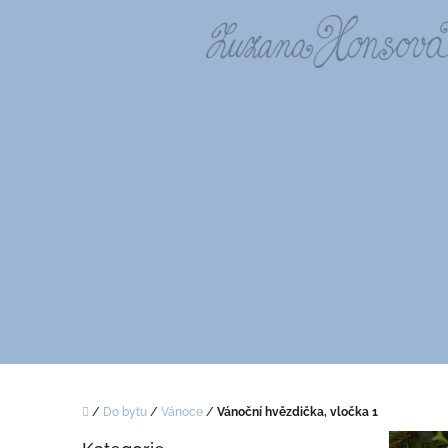
Přejít
na
obsah
Domů
/
Do bytu
/
Vánoce
/
Vánoční hvězdička, vločka 1
P