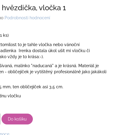
 hvězdička, vločka 1
no
Podrobnosti hodnocení
(1 ks)
ztomilost to je tahle vločka nebo vánoční
adlenka Irenka dostala úkol ušít mi vločku či
ko vždy je to krása:-).
yšívaná, malinko "naducaná" a je krásná. Materiál je
n - obličejíček je vytištěný profesionálně jako jakákoli
85 mm, ten obličejíček asi 3,5 cm.
ednu vločku
Do košíku
noce