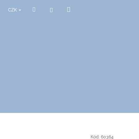
Nákupní
Hledat
Přihlášení
CZK
košík
Kód:
60364