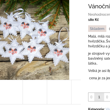
Vánoční
Průměrné
Neohodnoce
hodnocení
180 Kč
produktu
Měrná
Skladem
je
cena:
0,0
Malá, milá ro
z
hvězdička..Šv
5
hvězdičku a ja
hvězdiček.
je strojově v
bavlněný sate
látka..
Velká je asi 
cena je za j
Kategorie
:
Vá