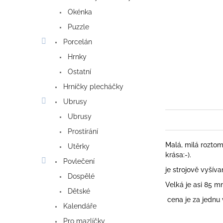
Okénka
Puzzle
Porcelán
Hrnky
Ostatní
Hrníčky plecháčky
Ubrusy
Ubrusy
Prostírání
Malá, milá roztom
Utěrky
krása:-).
Povlečení
je strojově vyšív
Dospělé
Velká je asi 85 mm
Dětské
cena je za jednu
Kalendáře
Pro mazlíčky