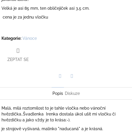
Velká je asi 85 mm, ten obličejíček asi 3,5 cm.
cena je za jednu vločku
Kategorie
:
Vánoce
ZEPTAT SE
Twitter
Facebook
Popis
Diskuze
Malá, milá roztomilost to je tahle vločka nebo vánoční
hvězdička..Švadlenka Irenka dostala úkol ušít mi vločku či
hvězdičku a jako vždy je to krása:-).
je strojově vyšívaná, malinko "naducaná" a je krásná.