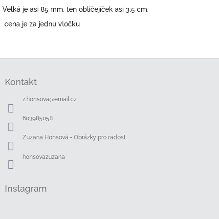
Velká je asi 85 mm, ten obličejíček asi 3,5 cm.
cena je za jednu vločku
Z
á
Kontakt
p
a
z.honsova
@
email.cz
t
í
603985058
Zuzana Honsová - Obrázky pro radost
honsovazuzana
Instagram