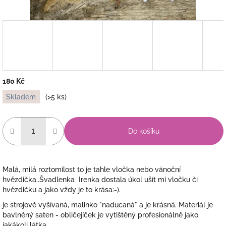
180 Kč
Měrná
Skladem
(>5 ks)
cena:
Do košíku
Malá, milá roztomilost to je tahle vločka nebo vánoční
hvězdička..Švadlenka Irenka dostala úkol ušít mi vločku či
hvězdičku a jako vždy je to krása:-).
je strojově vyšívaná, malinko "naducaná" a je krásná. Materiál je
bavlněný saten - obličejíček je vytištěný profesionálně jako
jakákoli látka..