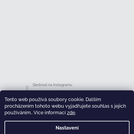
Sledovat na Instagramu
Tento web používá soubory cookie. Dalším
Facebook
procházením tohoto webu vyjadřujete souhlas s jejich
používáním.. Více informací
zde
.
Nastavení
test