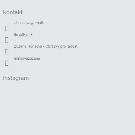
Z
á
Kontakt
p
a
z.honsova
@
email.cz
t
í
603985058
Zuzana Honsová - Obrázky pro radost
honsovazuzana
Instagram