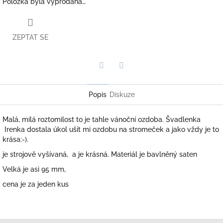
Položka byla vyprodána…
ZEPTAT SE
Twitter
Facebook
Popis
Diskuze
Malá, milá roztomilost to je tahle vánoční ozdoba. Švadlenka
Irenka dostala úkol ušít mi ozdobu na stromeček a jako vždy je to
krása:-).
je strojově vyšívaná, a je krásná. Materiál je bavlněný saten
Velká je asi 95 mm,
cena je za jeden kus