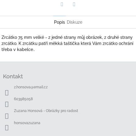
Twitter
Facebook
Popis
Diskuze
Zrcátko 75 mm velké - z jedné strany můj obrázek, z druhé strany
zrcátko. K zrcátku patří měkká taštička která Vám zrcátko ochrání
třeba v kabelce..
Z
á
Kontakt
p
a
z.honsova
@
email.cz
t
í
603985058
Zuzana Honsová - Obrázky pro radost
honsovazuzana