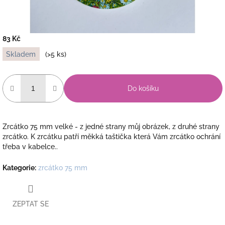
83 Kč
Měrná
Skladem
(>5 ks)
cena:
Do košíku
Zrcátko 75 mm velké - z jedné strany můj obrázek, z druhé strany
zrcátko. K zrcátku patří měkká taštička která Vám zrcátko ochrání
třeba v kabelce..
Kategorie
:
zrcátko 75 mm
ZEPTAT SE