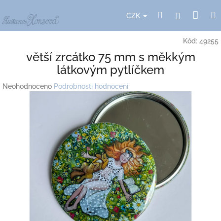
Přejít
Nák
Hledat
Přihlášení
na
CZK
obsah
koší
Kód:
49255
větší zrcátko 75 mm s měkkým
látkovým pytlíčkem
Průměrné
Neohodnoceno
Podrobnosti hodnocení
hodnocení
produktu
je
0,0
z
5
hvězdiček.