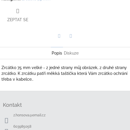
ZEPTAT SE
Twitter
Facebook
Popis
Diskuze
Zrcátko 75 mm velké - z jedné strany můj obrázek, z druhé strany
zrcátko. K zrcátku patří měkká taštička která Vám zrcátko ochrání
třeba v kabelce..
Z
á
Kontakt
p
a
z.honsova
@
email.cz
t
í
603985058