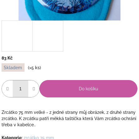
83 Kč
Měrná
Skladem
(>5 ks)
cena:
Do košíku
Zrcátko 75 mm velké - z jedné strany můj obrázek, z druhé strany
zrcátko. K zrcátku patří měkká taštička která Vám zrcátko ochrání
třeba v kabelce..
Kategorie
:
zrcátko 75 mm