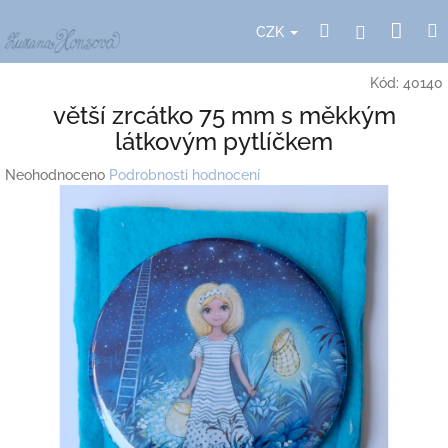
Přejít
Nák
Hledat
Přihlášení
na
CZK
obsah
koší
Kód:
40140
větší zrcátko 75 mm s měkkým
látkovým pytlíčkem
Průměrné
Neohodnoceno
Podrobnosti hodnocení
hodnocení
produktu
je
0,0
z
5
hvězdiček.