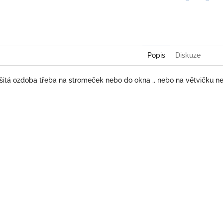
Twitter
Face
Popis
Diskuze
yšitá ozdoba třeba na stromeček nebo do okna .. nebo na větvičku n