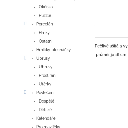
Okénka
Puzzle
Porcelán
Hrnky
Ostatní
Pečlivě ušitá a v
Hrníčky plecháčky
průměr je 16 cm
Ubrusy
Ubrusy
Prostírání
Utěrky
Povlečení
Dospělé
Dětské
Kalendáře
Pro mazlíčky