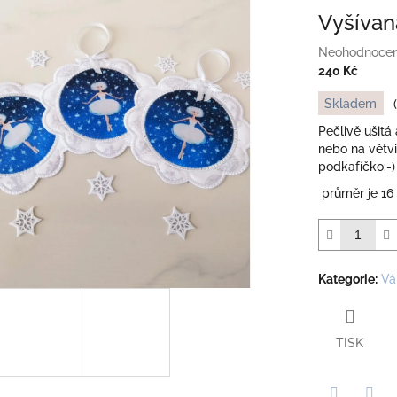
Vyšívan
Průměrné
Neohodnoce
hodnocení
240 Kč
produktu
Měrná
Skladem
je
cena:
0,0
Pečlivě ušitá
z
nebo na větv
5
podkafíčko:-)
hvězdiček.
průměr je 16
Kategorie
:
Vá
TISK