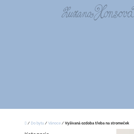
Přejít
na
obsah
Domů
/
Do bytu
/
Vánoce
/
Vyšívaná ozdoba třeba na stromeček
P