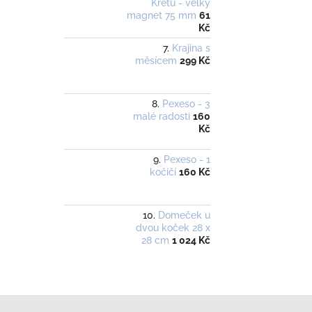
Krétu - velký
magnet 75 mm
61
Kč
Krajina s
měsícem
299 Kč
Pexeso - 3
malé radosti
160
Kč
Pexeso - 1
kočičí
160 Kč
Domeček u
dvou koček 28 x
28 cm
1 024 Kč
Z