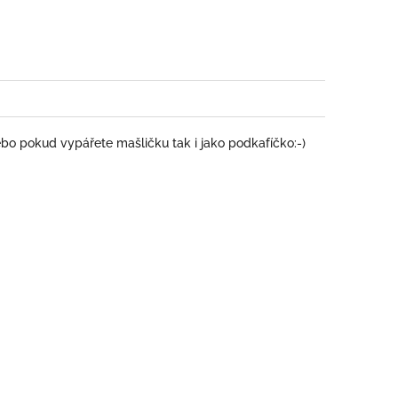
book
ebo pokud vypářete mašličku tak i jako podkafíčko:-)