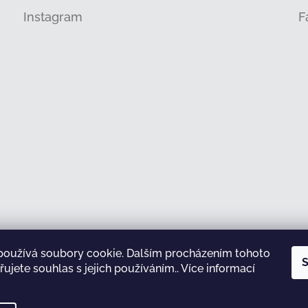
Instagram
F
používá soubory cookie. Dalším procházením tohoto
Sledovat na Instagramu
S
ujete souhlas s jejich používáním.. Více informací
test