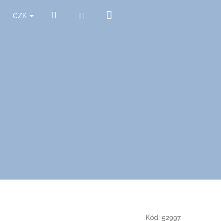
Nákupní
Hledat
Přihlášení
CZK
košík
Kód:
52997