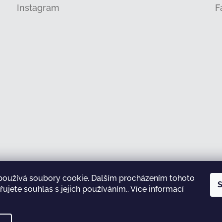
Instagram
F
používá soubory cookie. Dalším procházením tohoto
Sledovat na Instagramu
S
ujete souhlas s jejich používáním.. Více informací
test