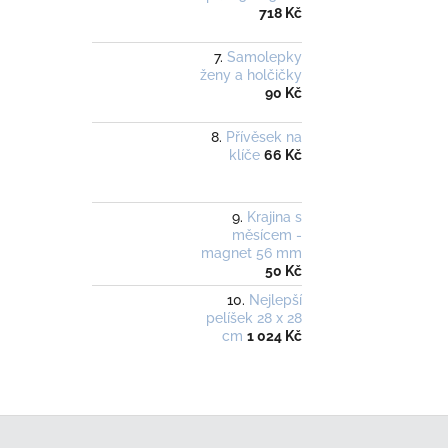
718 Kč
Samolepky
ženy a holčičky
90 Kč
Přívěsek na
klíče
66 Kč
Krajina s
měsícem -
magnet 56 mm
50 Kč
Nejlepší
pelíšek 28 x 28
cm
1 024 Kč
Z