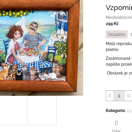
Vzpomín
Průměrné
Neohodnoce
hodnocení
299 Kč
produktu
Měrná
Skladem
je
cena:
0,0
Malá reprodu
z
plátno.
5
Zarámovaná v
hvězdiček.
napište pros
Obrázek je z
Kategorie
:
13
TISK