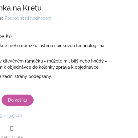
ka na Krétu
no
Podrobnosti hodnocení
(>5 ks)
kce mého obrázku, tištěná špičkovou technologií na
 dřevěném rámečku - můžete mít bílý nebo hnědý -
ím k objednávce do kolonky zpráva k objednávce.
e zadní strany podepsaný.
Do košíku
,5 x 13,5 cm
ZEPTAT SE