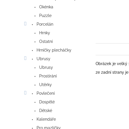
Okénka
Puzzle
Porcelán
Hrnky
Ostatní
Hrníčky plecháčky
Ubrusy
Obrázek je velký
Ubrusy
ze zadní strany j
Prostírání
Utěrky
Povlečení
Dospělé
Dětské
Kalendáře
Pro mazlíčky