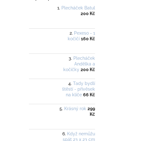
Plecháček Batul
200 Kč
Pexeso - 1
kočičí
160 Kč
Plecháček
Andělka a
kočičky
200 Kč
Tady bydlí
štěstí - přívěsek
na klíče
66 Kč
Krásný rok
299
Kč
Když nemůžu
spát 23 x 23 cm