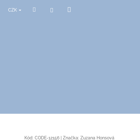
Nákupní
Hledat
Přihlášení
CZK
košík
Kód:
CODE-12156
|
Značka:
Zuzana Honsová