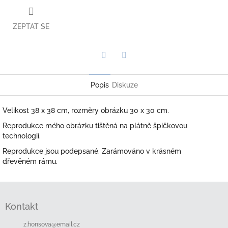
ZEPTAT SE
Twitter
Facebook
Popis
Diskuze
Velikost 38 x 38 cm, rozměry obrázku 30 x 30 cm.
Reprodukce mého obrázku tištěná na plátně špičkovou
technologií.
Reprodukce jsou podepsané. Zarámováno v krásném
dřevěném rámu.
Z
á
Kontakt
p
a
z.honsova
@
email.cz