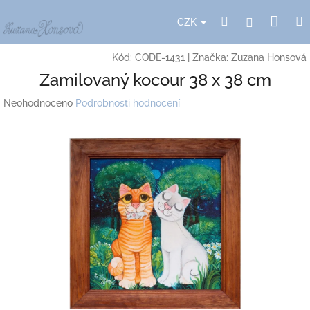
Přejít
Nák
Hledat
Přihlášení
na
CZK
obsah
koší
Kód:
CODE-1431
|
Značka:
Zuzana Honsová
Zamilovaný kocour 38 x 38 cm
Průměrné
Neohodnoceno
Podrobnosti hodnocení
hodnocení
produktu
je
0,0
z
5
hvězdiček.