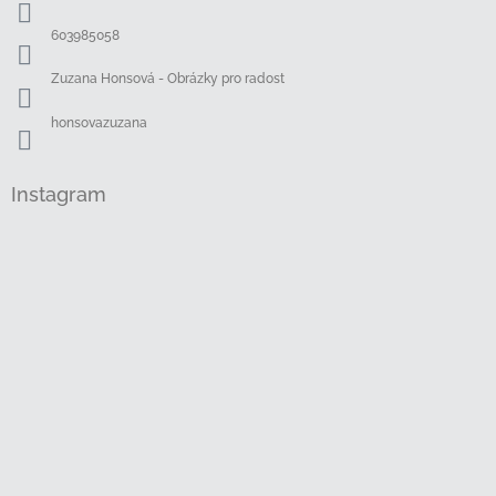
t
í
603985058
Zuzana Honsová - Obrázky pro radost
honsovazuzana
Instagram