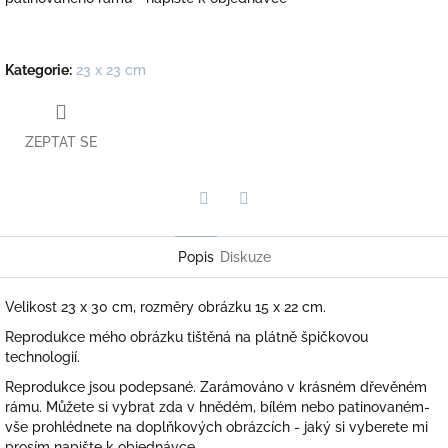
Kategorie
:
23 x 23 cm
ZEPTAT SE
Twitter
Facebook
Popis
Diskuze
Velikost 23 x 30 cm, rozměry obrázku 15 x 22 cm.
Reprodukce mého obrázku tištěná na plátně špičkovou
technologií.
Reprodukce jsou podepsané. Zarámováno v krásném dřevěném
rámu. Můžete si vybrat zda v hnědém, bílém nebo patinovaném-
vše prohlédnete na doplňkových obrázcích - jaký si vyberete mi
prosím napište k objednávce.