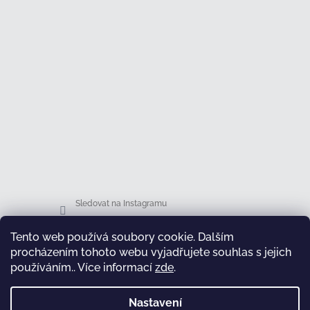
Sledovat na Instagramu
Tento web používá soubory cookie. Dalším
Facebook
procházením tohoto webu vyjadřujete souhlas s jejich
používáním.. Více informací
zde
.
Nastavení
test