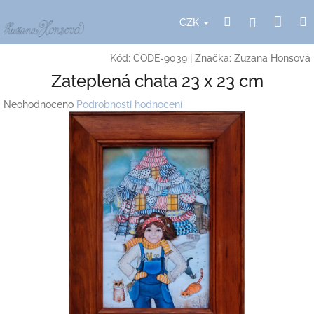
Přejít
Nák
Hledat
Přihlášení
na
CZK
obsah
koší
Kód:
CODE-9039
|
Značka:
Zuzana Honsová
Zateplená chata 23 x 23 cm
Průměrné
Neohodnoceno
Podrobnosti hodnocení
hodnocení
produktu
je
0,0
z
5
hvězdiček.