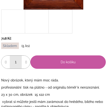
718 Kč
Měrná
Skladem
(5 ks)
cena:
Do košíku
Nový obrázek, který mám moc ráda.
profesionální tisk na plátno - od originálu téměř k nerozeznání.
23 x 30 cm, obrázek 15 x22 cm
vybrat si můžete jestli mám zarámovat do hnědého, bílého nebo
patinovaného rámu - napište k objednávce