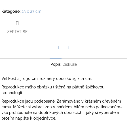
Kategorie
:
23 x 23 cm
ZEPTAT SE
Twitter
Facebook
Popis
Diskuze
Velikost 23 x 30 cm, rozměry obrázku 15 x 21 cm.
Reprodukce mého obrázku tištěná na plátně špičkovou
technologií.
Reprodukce jsou podepsané. Zarámováno v krásném dřevěném
rámu. Můžete si vybrat zda v hnědém, bílém nebo patinovaném-
vše prohlédnete na doplňkových obrázcích - jaký si vyberete mi
prosím napište k objednávce.