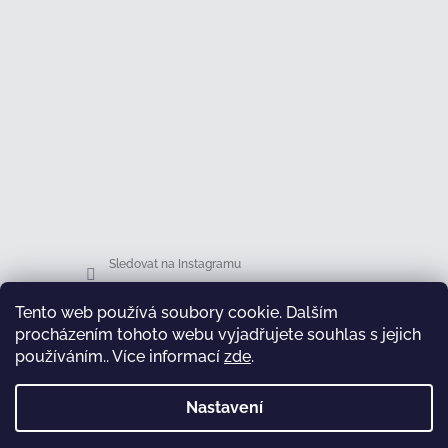
Sledovat na Instagramu
Tento web používá soubory cookie. Dalším
Facebook
procházením tohoto webu vyjadřujete souhlas s jejich
používáním.. Více informací
zde
.
Nastavení
test