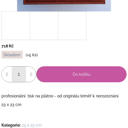
718 Kč
Měrná
Skladem
(>5 ks)
cena:
Do košíku
profesionální tisk na plátno - od originálu téměř k nerozeznání.
23 x 23 cm
Kategorie
:
23 x 23 cm