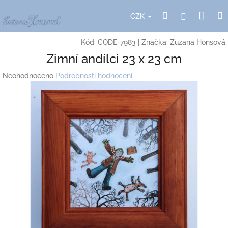
Přejít
Nák
Hledat
Přihlášení
na
CZK
obsah
koší
Kód:
CODE-7983
|
Značka:
Zuzana Honsová
Zimní andílci 23 x 23 cm
Průměrné
Neohodnoceno
Podrobnosti hodnocení
hodnocení
produktu
je
0,0
z
5
hvězdiček.