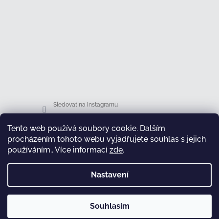
Sledovat na Instagramu
Tento web používá soubory cookie. Dalším
Facebook
procházením tohoto webu vyjadřujete souhlas s jejich
používáním.. Více informací
zde
.
Nastavení
test
Souhlasím
Copyright 2026
Honsová shop
. Všechna práva
Vytvořil Shoptet
vyhrazena.