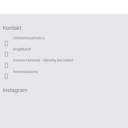
Z
á
Kontakt
p
a
z.honsova
@
email.cz
t
í
603985058
Zuzana Honsová - Obrázky pro radost
honsovazuzana
Instagram