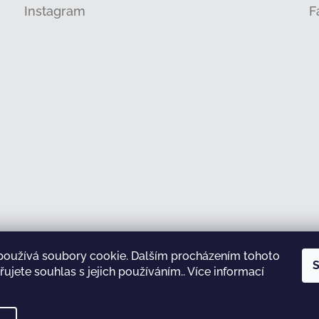
Instagram
F
používá soubory cookie. Dalším procházením tohoto
Sledovat na Instagramu
S
ujete souhlas s jejich používáním.. Více informací
test