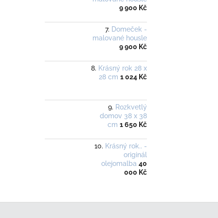
9 900 Kč
Domeček -
malované housle
9 900 Kč
Krásný rok 28 x
28 cm
1 024 Kč
Rozkvetlý
domov 38 x 38
cm
1 650 Kč
Krásný rok.. -
originál
olejomalba
40
000 Kč
Z