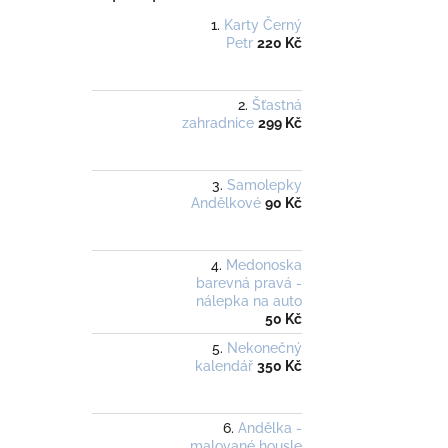
Karty Černý
Petr
220 Kč
Šťastná
zahradnice
299 Kč
Samolepky
Andělkové
90 Kč
Medonoska
barevná pravá -
nálepka na auto
50 Kč
Nekonečný
kalendář
350 Kč
Andělka -
malované housle