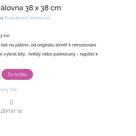
rálovna 38 x 38 cm
no
Podrobnosti hodnocení
(3 ks)
 tisk na plátno- od originálu téměř k nerozeznání
 vybrat bílý , hnědý nebo patinovaný - napište k
Do košíku
razy tisk
ZEPTAT SE