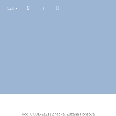
Nákupní
Hledat
Přihlášení
CZK
košík
Kód:
CODE-4241
|
Značka:
Zuzana Honsová