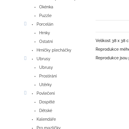
Okénka
Puzzle
Porcelán
Hrnky
Velikost 38 x 38
Ostatní
Reprodukce mého 
Hrníčky plecháčky
Reprodukce jsou
Ubrusy
Ubrusy
Prostírání
Utěrky
Povlečení
Dospělé
Dětské
Kalendáře
Pro mazlíčky