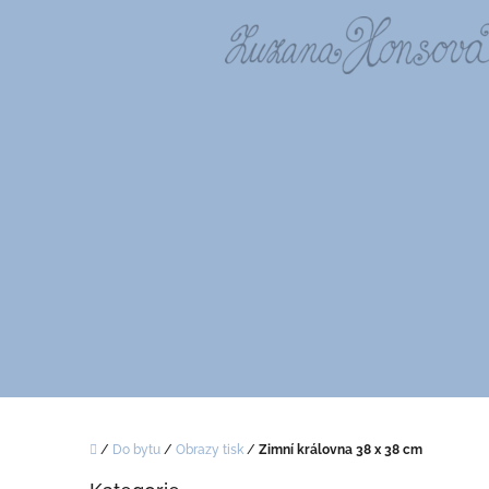
Přejít
na
obsah
Domů
/
Do bytu
/
Obrazy tisk
/
Zimní královna 38 x 38 cm
P