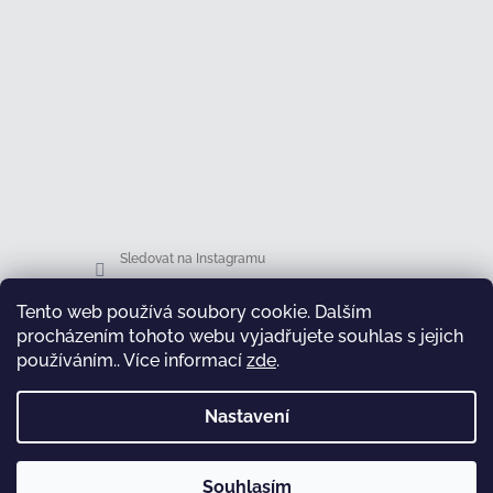
Sledovat na Instagramu
Tento web používá soubory cookie. Dalším
Facebook
procházením tohoto webu vyjadřujete souhlas s jejich
používáním.. Více informací
zde
.
Nastavení
test
Souhlasím
Copyright 2026
Honsová shop
. Všechna práva
Vytvořil Shoptet