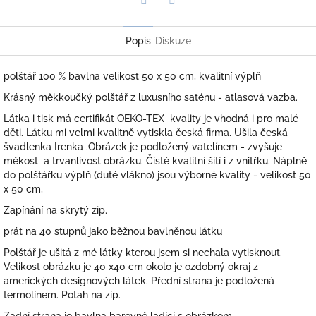
Twitter
Facebook
Popis
Diskuze
polštář 100 % bavlna velikost 50 x 50 cm, kvalitní výplň
Krásný měkkoučký polštář z luxusního saténu - atlasová vazba.
Látka i tisk má certifikát OEKO-TEX kvality je vhodná i pro malé
děti. Látku mi velmi kvalitně vytiskla česká firma. Ušila česká
švadlenka Irenka .Obrázek je podložený vatelínem - zvyšuje
měkost a trvanlivost obrázku. Čisté kvalitní šití i z vnitřku. Náplně
do polštářku výplň (duté vlákno) jsou výborné kvality - velikost 50
x 50 cm,
Zapínání na skrytý zip.
prát na 40 stupnů jako běžnou bavlněnou látku
Polštář je ušitá z mé látky kterou jsem si nechala vytisknout.
Velikost obrázku je 40 x40 cm okolo je ozdobný okraj z
amerických designových látek. Přední strana je podložená
termolínem. Potah na zip.