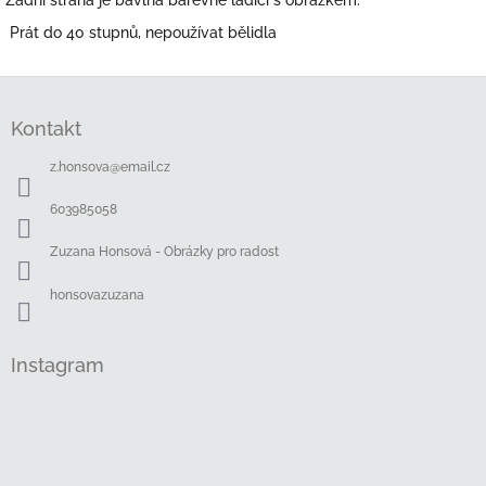
Zadní strana je bavlna barevně ladící s obrázkem.
Prát do 40 stupnů, nepoužívat bělidla
Z
á
Kontakt
p
a
z.honsova
@
email.cz
t
í
603985058
Zuzana Honsová - Obrázky pro radost
honsovazuzana
Instagram