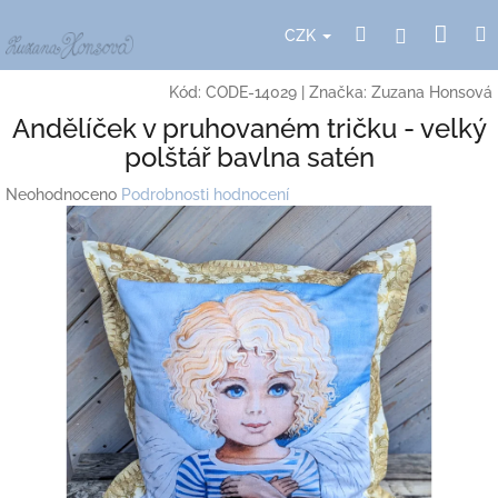
Přejít
Nák
Hledat
Přihlášení
na
CZK
obsah
koší
Kód:
CODE-14029
|
Značka:
Zuzana Honsová
Andělíček v pruhovaném tričku - velký
polštář bavlna satén
Průměrné
Neohodnoceno
Podrobnosti hodnocení
hodnocení
produktu
je
0,0
z
5
hvězdiček.