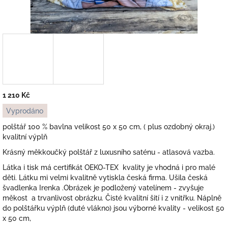
1 210 Kč
Měrná
Vyprodáno
cena:
polštář 100 % bavlna velikost 50 x 50 cm, ( plus ozdobný okraj.)
kvalitní výplň
Krásný měkkoučký polštář z luxusního saténu - atlasová vazba.
Látka i tisk má certifikát OEKO-TEX kvality je vhodná i pro malé
děti. Látku mi velmi kvalitně vytiskla česká firma. Ušila česká
švadlenka Irenka .Obrázek je podložený vatelínem - zvyšuje
měkost a trvanlivost obrázku. Čisté kvalitní šití i z vnitřku. Náplně
do polštářku výplň (duté vlákno) jsou výborné kvality - velikost 50
x 50 cm,