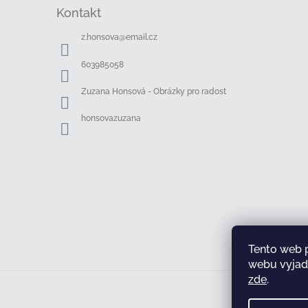
á
Kontakt
p
a
z.honsova
@
email.cz
t
í
603985058
Zuzana Honsová - Obrázky pro radost
honsovazuzana
Tento web 
webu vyjadř
zde
.