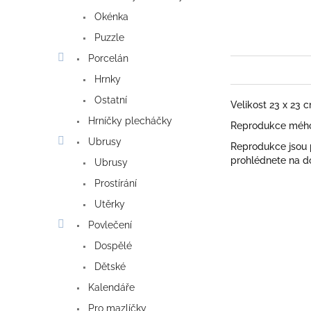
Okénka
Puzzle
Porcelán
Hrnky
Ostatní
Velikost 23 x 23 
Hrníčky plecháčky
Reprodukce mého 
Ubrusy
Reprodukce jsou
prohlédnete na do
Ubrusy
Prostírání
Utěrky
Povlečení
Dospělé
Dětské
Kalendáře
Pro mazlíčky