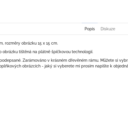
Twitter
Face
Popis
Diskuze
cm, rozměry obrázku 15 x 15 cm.
obrázku tištěná na plátně špičkovou technologií.
 podepsané. Zarámováno v krásném dřevěném rámu. Můžete si vybr
plňkových obrázcích - jaký si vyberete mi prosím napište k objedn