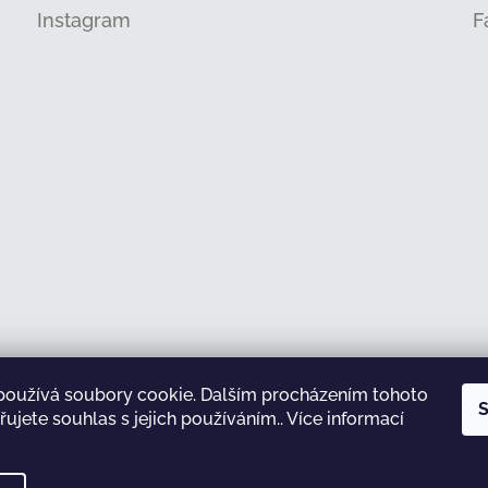
Instagram
F
používá soubory cookie. Dalším procházením tohoto
Sledovat na Instagramu
S
ujete souhlas s jejich používáním.. Více informací
test