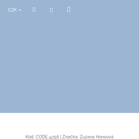
Nákupní
Hledat
Přihlášení
CZK
košík
Kód:
CODE-4756
|
Značka:
Zuzana Honsová