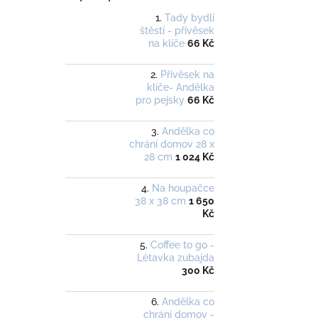
Tady bydlí
štěstí - přívěsek
na klíče
66 Kč
Přívěsek na
klíče- Andělka
pro pejsky
66 Kč
Andělka co
chrání domov 28 x
28 cm
1 024 Kč
Na houpačce
38 x 38 cm
1 650
Kč
Coffee to go -
Létavka zubajda
300 Kč
Andělka co
chrání domov -