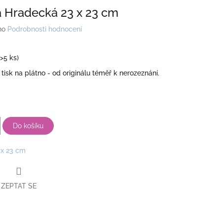
 Hradecká 23 x 23 cm
no
Podrobnosti hodnocení
(>5 ks)
 tisk na plátno - od originálu téměř k nerozeznání.
Do košíku
 x 23 cm
ZEPTAT SE