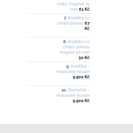
velký magnet 75
mm
61 Kč
Andělka co
chrání domov
67
Kč
Andělka co
chrání domov
magnet 56 mm
50 Kč
Andělka -
malované housle
9 900 Kč
Domeček -
malované housle
9 900 Kč
Z