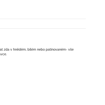
book
at zda v hnědém, bílém nebo patinovaném- vše
ávce.