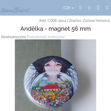
Přejít
Nák
Hledat
Přihlášení
na
CZK
obsah
koší
Kód:
CODE-9104
|
Značka:
Zuzana Honsová
Andělka - magnet 56 mm
Průměrné
Neohodnoceno
Podrobnosti hodnocení
hodnocení
produktu
je
0,0
z
5
hvězdiček.