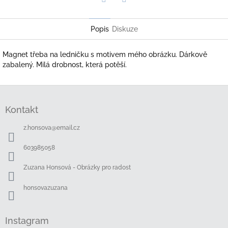
Twitter
Facebook
Popis
Diskuze
Magnet třeba na ledničku s motivem mého obrázku. Dárkově
zabalený. Milá drobnost, která potěší.
Z
á
Kontakt
p
a
z.honsova
@
email.cz
t
í
603985058
Zuzana Honsová - Obrázky pro radost
honsovazuzana
Instagram