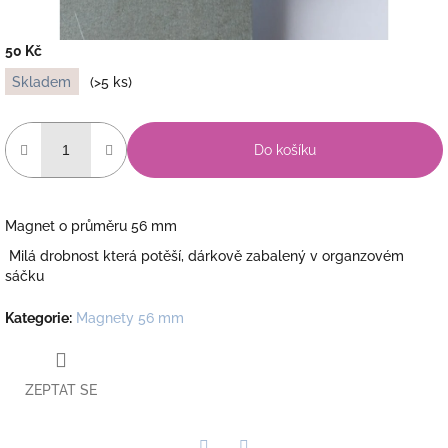
50 Kč
Měrná
Skladem
(>5 ks)
cena:
Do košíku
Magnet o průměru 56 mm
Milá drobnost která potěší, dárkově zabalený v organzovém
sáčku
Kategorie
:
Magnety 56 mm
ZEPTAT SE