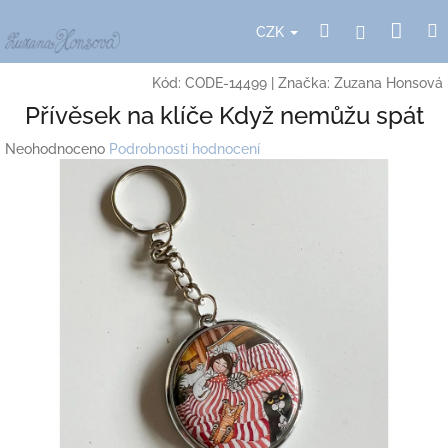
Přejít
Nák
Hledat
Přihlášení
na
CZK
obsah
koší
Kód:
CODE-14499
|
Značka:
Zuzana Honsová
Přívěsek na klíče Když nemůžu spát
Průměrné
Neohodnoceno
Podrobnosti hodnocení
hodnocení
produktu
je
0,0
z
5
hvězdiček.