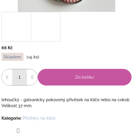
66 Kč
Měrná
Skladem
(>5 ks)
cena:
Do košíku
lehoučký - galvanicky pokovený přívěsek na klíče nebo na cokoli.
Velikost 37 mm.
Kategorie
:
Přívěsky na klíče