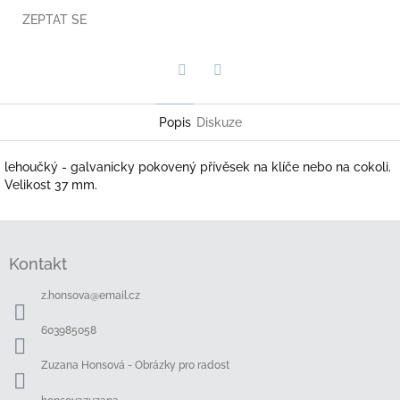
ZEPTAT SE
Twitter
Facebook
Popis
Diskuze
lehoučký - galvanicky pokovený přívěsek na klíče nebo na cokoli.
Velikost 37 mm.
Z
á
Kontakt
p
a
z.honsova
@
email.cz
t
í
603985058
Zuzana Honsová - Obrázky pro radost