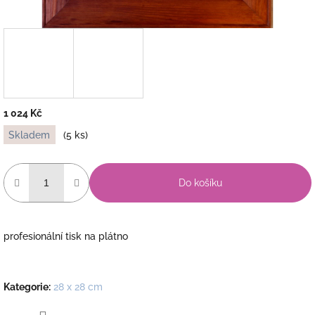
1 024 Kč
Měrná
Skladem
(5 ks)
cena:
Do košíku
profesionální tisk na plátno
Kategorie
:
28 x 28 cm