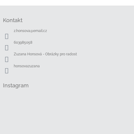
Z
á
Kontakt
p
a
z.honsova
@
email.cz
t
í
603985058
Zuzana Honsová - Obrázky pro radost
honsovazuzana
Instagram