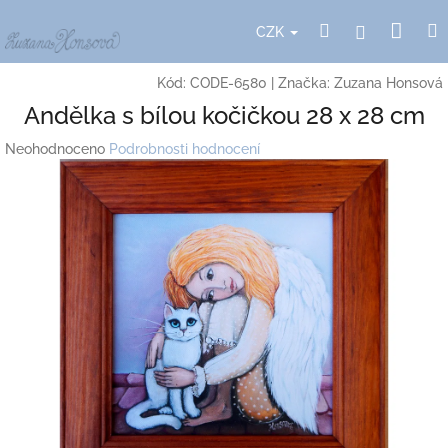
Přejít
Nák
Hledat
Přihlášení
na
CZK
obsah
koší
Kód:
CODE-6580
|
Značka:
Zuzana Honsová
Andělka s bílou kočičkou 28 x 28 cm
Průměrné
Neohodnoceno
Podrobnosti hodnocení
hodnocení
produktu
je
0,0
z
5
hvězdiček.