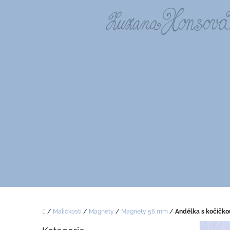
Přejít
na
obsah
Domů
/
Maličkosti
/
Magnety
/
Magnety 56 mm
/
Andělka s kočičk
P