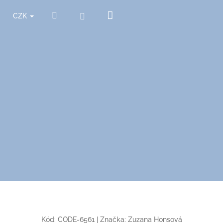
Nákupní
Hledat
Přihlášení
CZK
košík
Kód:
CODE-6561
|
Značka:
Zuzana Honsová