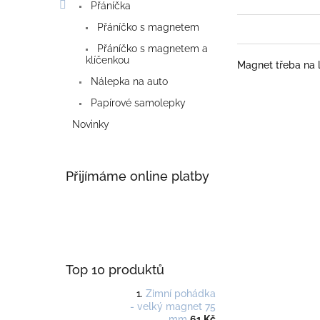
Přáníčka
Přáníčko s magnetem
Přáníčko s magnetem a
klíčenkou
Magnet třeba na 
Nálepka na auto
Papírové samolepky
Novinky
Přijímáme online platby
Top 10 produktů
Zimní pohádka
- velký magnet 75
mm
61 Kč