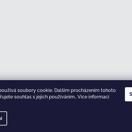
používá soubory cookie. Dalším procházením tohoto
Sledovat na Instagramu
S
ujete souhlas s jejich používáním.. Více informací
test
í