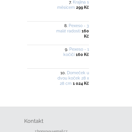
Krajina s
měsícem
299 Kč
Pexeso - 3
malé radosti
160
Kč
Pexeso - 1
kočičí
160 Kč
Domeček u
dvou koček 28 x
28 cm
1 024 Kč
Z
á
Kontakt
p
a
z.honsova
@
email.cz