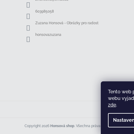
t
í
603985058
Zuzana Honsová - Obrázky pro radost
honsovazuzana
Tento web 
webu vyjadř
zde
.
Nastaven
Copyright 2026
Honsová shop
. Všechna práva vyhrazena.