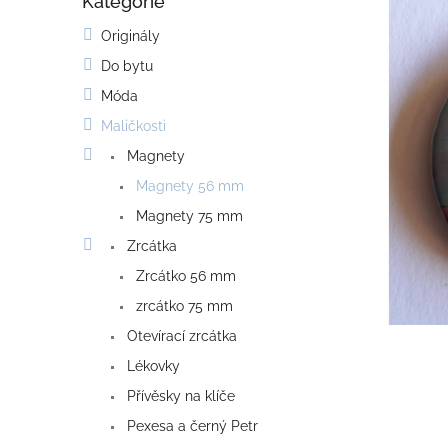
Kategorie
o
Přeskočit
kategorie
s
Originály
t
Do bytu
r
a
Móda
n
Maličkosti
n
í
Magnety
p
Magnety 56 mm
a
Magnety 75 mm
n
e
Zrcátka
l
Zrcátko 56 mm
zrcátko 75 mm
Otevírací zrcátka
Lékovky
Přívěsky na klíče
Pexesa a černý Petr