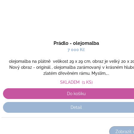
Prádlo - olejomalba
7 000 Kč
olejomalba na plátně velikost 29 x 29 cm, obraz je velký 20 x 2
Nový obraz - originál , olejomalba zarámovaný v krásném hlu
zlatém dřevěném rámu. Myslím,...
SKLADEM
(1 KS)
Do košíku
Detail
Zobrazit