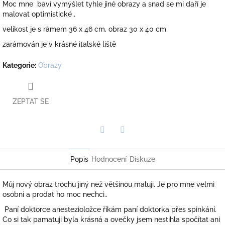
Moc mne baví vymýšlet tyhle jiné obrazy a snad se mi daří je
malovat optimistické .
velikost je s rámem 36 x 46 cm, obraz 30 x 40 cm
zarámován je v krásné italské liště
Kategorie
:
Obrazy
ZEPTAT SE
Twitter
Facebook
Popis
Hodnocení
Diskuze
Můj nový obraz trochu jiný než většinou maluji. Je pro mne velmi
osobní a prodat ho moc nechci..
Paní doktorce anestezioložce říkám paní doktorka přes spinkání.
Co si tak pamatuji byla krásná a ovečky jsem nestihla spočítat ani