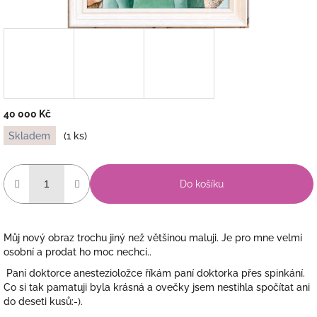
40 000 Kč
Měrná
Skladem
(1 ks)
cena:
Do košíku
Můj nový obraz trochu jiný než většinou maluji. Je pro mne velmi
osobní a prodat ho moc nechci..
Paní doktorce anestezioložce říkám paní doktorka přes spinkání.
Co si tak pamatuji byla krásná a ovečky jsem nestihla spočítat ani
do deseti kusů:-).