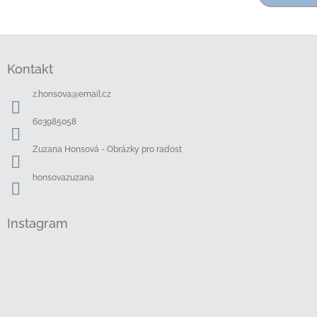
Z
á
Kontakt
p
a
z.honsova
@
email.cz
t
í
603985058
Zuzana Honsová - Obrázky pro radost
honsovazuzana
Instagram