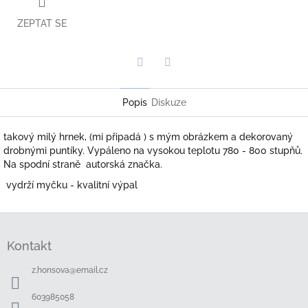
ZEPTAT SE
Twitter
Facebook
Popis
Diskuze
takový milý hrnek, (mi připadá ) s mým obrázkem a dekorovaný
drobnými puntíky. Vypáleno na vysokou teplotu 780 - 800 stupňů.
Na spodní straně autorská značka.
vydrží myčku - kvalitní výpal
Z
á
Kontakt
p
a
z.honsova
@
email.cz
t
í
603985058