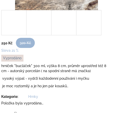
320 Kč
250 Kč
Sleva 21 %
Měrná
Vyprodáno
cena:
hrníček "bucláček" 300 ml, výška 8 cm, průměr uprostřed též 8
cm - autorský porcelán ( na spodní straně má značka)
vysoký výpal - vydrží každodenní používání i myčku
je moc roztomilý a je ho jen pár kousků..
Kategorie
:
Hrnky
Položka byla vyprodána…