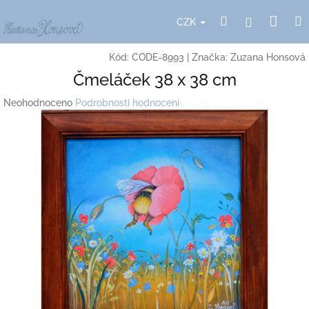
Přejít
Nák
Hledat
Přihlášení
na
CZK
obsah
koší
Kód:
CODE-8993
|
Značka:
Zuzana Honsová
Čmeláček 38 x 38 cm
Průměrné
Neohodnoceno
Podrobnosti hodnocení
hodnocení
produktu
je
0,0
z
5
hvězdiček.