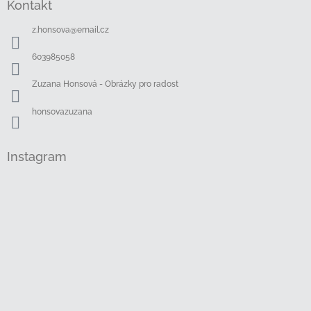
Kontakt
p
a
z.honsova
@
email.cz
t
í
603985058
Zuzana Honsová - Obrázky pro radost
honsovazuzana
Instagram